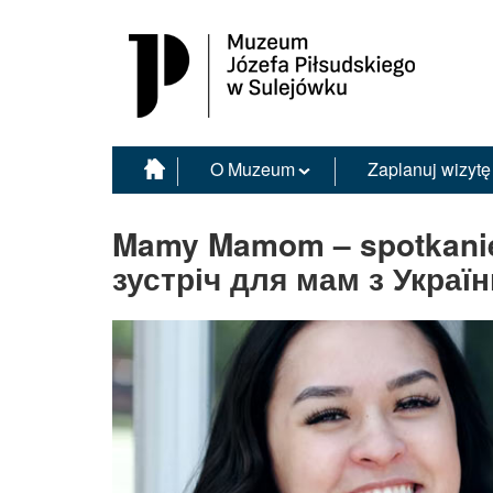
Muzeum Józefa Piłsudskiego w Sulejówku
O Muzeum
Zaplanuj wizytę
Mamy Mamom – spotkanie 
зустріч для мам з Украї