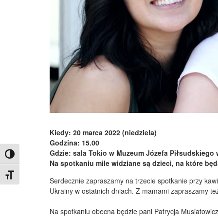
Kiedy: 20 marca 2022 (niedziela)
Godzina: 15.00
Gdzie: sala Tokio w Muzeum Józefa Piłsudskiego
Toggle High Contrast
Na spotkaniu mile widziane są dzieci, na które b
Toggle Font size
Serdecznie zapraszamy na trzecie spotkanie przy kawie 
Ukrainy w ostatnich dniach. Z mamami zapraszamy też o
Na spotkaniu obecna będzie pani Patrycja Musiatowic