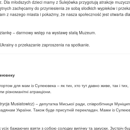
z. Dla młodszych dzieci mamy z Sulejówka przygotują atrakcje muzycz
ętnych zachęcamy do przyniesienia ze sobą słodkich wypieków i przeką
mam z naszego miasta i pokażmy, że nasza społeczność jest otwarta dl
dziankę – darmowy wstęp na wystawę stałą Muzeum.
Ukrainy o przekazanie zaproszenia na spotkanie.
леювеку
ртом для мам із Сулеювека – як тих, хто тут давно живе, так і тих,
ли різноманітні атракціони.
atrycja Musiatowicz) – депутатка Миської ради, співробітниця Муніц
адянам України. Також буде присутній перекладач. Мами із Сулеюве
ж усіх бажаючих взяти з собою солодку випічку та закуски. Зустріч 