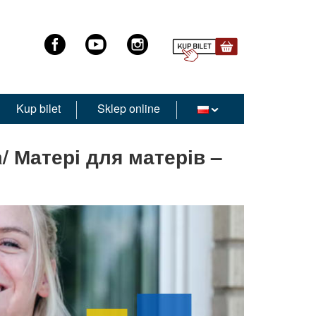
Kup bilet
Sklep online
/ Матері для матерів –