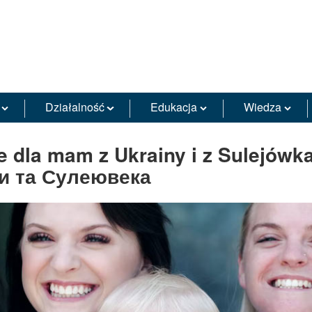
Działalność
Edukacja
Wiedza
dla mam z Ukrainy i z Sulejówka
ни та Сулеювека