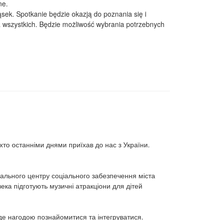
ne.
sek. Spotkanie będzie okazją do poznania się i
a wszystkich. Będzie możliwość wybrania potrzebnych
 хто останніми днями приїхав до нас з України.
ипального центру соціального забезпечення міста
ка підготують музичні атракціони для дітей
буде нагодою познайомитися та інтегруватися.