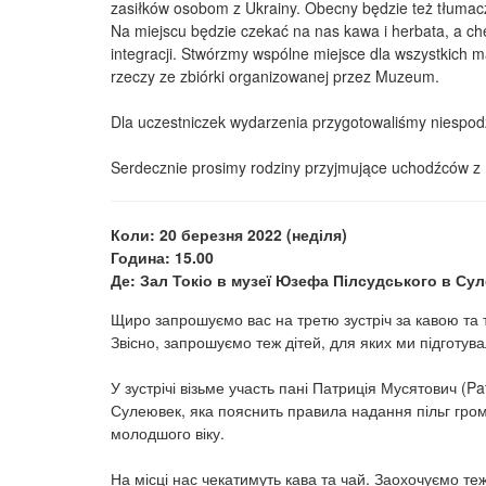
zasiłków osobom z Ukrainy. Obecny będzie też tłumac
Na miejscu będzie czekać na nas kawa i herbata, a ch
integracji. Stwórzmy wspólne miejsce dla wszystkich 
rzeczy ze zbiórki organizowanej przez Muzeum.
Dla uczestniczek wydarzenia przygotowaliśmy niespo
Serdecznie prosimy rodziny przyjmujące uchodźców z 
Коли: 20 березня 2022 (неділя)
Година: 15.00
Де: Зал Токіо в музеї Юзефа Пілсудського в Су
Щиро запрошуємо вас на третю зустріч за кавою та то
Звісно, запрошуємо теж дітей, для яких ми підготува
У зустрічі візьме участь пані Патриція Мусятович (P
Сулеювек, яка пояснить правила надання пільг гром
молодшого віку.
На місці нас чекатимуть кава та чай. Заохочуємо те