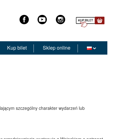
Kup bilet
Sklep online
ającym szczególny charakter wydarzeń lub
 przedsięwzięcia występuje z Wnioskiem o patronat