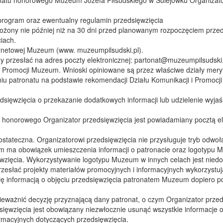
program oraz ewentualny regulamin przedsięwzięcia
ożony nie później niż na 30 dni przed planowanym rozpoczęciem przed
iach.
ternetowej Muzeum (www. muzeumpilsudski.pl).
y przesłać na adres poczty elektronicznej:
partonat@muzeumpilsudski.
i Promocji Muzeum. Wnioski opiniowane są przez właściwe działy mer
u patronatu na podstawie rekomendacji Działu Komunikacji i Promocji 
ięwzięcia o przekazanie dodatkowych informacji lub udzielenie wyjaśn
honorowego Organizator przedsięwzięcia jest powiadamiany pocztą ele
stateczna. Organizatorowi przedsięwzięcia nie przysługuje tryb odwoł
em ma obowiązek umieszczenia informacji o patronacie oraz logotypu 
ęwzięcia. Wykorzystywanie logotypu Muzeum w innych celach jest nied
rzesłać projekty materiałów promocyjnych i informacyjnych wykorzystu
ię informacją o objęciu przedsięwzięcia patronatem Muzeum dopiero p
żnić decyzję przyznającą dany patronat, o czym Organizator przedsi
sięwzięcia jest obowiązany niezwłocznie usunąć wszystkie informacje
rmacyjnych dotyczących przedsięwzięcia.