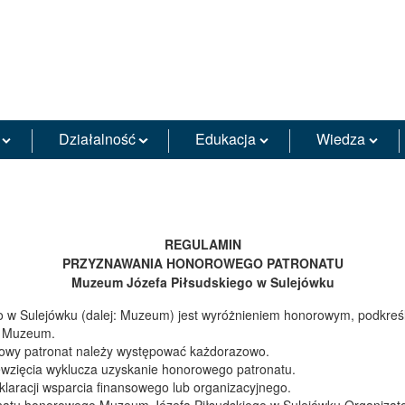
Działalność
Edukacja
Wiedza
REGULAMIN
PRZYZNAWANIA HONOROWEGO PATRONATU
Muzeum Józefa Piłsudskiego w Sulejówku
 w Sulejówku (dalej: Muzeum) jest wyróżnieniem honorowym, podkreśl
ą Muzeum.
rowy patronat należy występować każdorazowo.
ęwzięcia wyklucza uzyskanie honorowego patronatu.
laracji wsparcia finansowego lub organizacyjnego.
natu honorowego Muzeum Józefa Piłsudskiego w Sulejówku Organizator