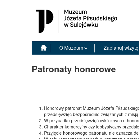
Muzeum Józefa Piłsudskiego w Sulejówku
O Muzeum
Zaplanuj wizytę
Patronaty honorowe
Honorowy patronat Muzeum Józefa Piłsudskiego
przedsięwzięć bezpośrednio związanych z misj
W przypadku przedsięwzięć cyklicznych o hono
Charakter komercyjny czy lobbystyczny przedsi
Przyjęcie honorowego patronatu nie oznacza dek
W celu rozpoczęcia procedury przyznania patro