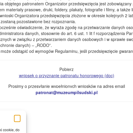
cia objętego patronatem Organizator przedsięwzięcia jest zobowiązan
materiały prasowe, druki, foldery, plakaty, fotografie i filmy, a także 
wnioski Organizatora przedsięwzięcia złożone w okresie kolejnych 2 la
 zostaną pozostawione bez rozpoznania.
nocześnie oświadczenie, że wyraża zgodę na przetwarzanie danych os
inistratora danych, stosownie do art. 6 ust. 1 lit f rozporządzenia P
zycznych w związku z przetwarzaniem danych osobowych i w sprawie sw
ochronie danych) – „RODO”.
że odstąpić od wymogów Regulaminu, jeśli przedsięwzięcie gwarantu
Pobierz
wniosek o przyznanie patronatu honorowego (doc)
Prosimy o przesyłanie wypełnionych wniosków na adres email
patronat@muzeumpilsudski.pl
ki cookie, do