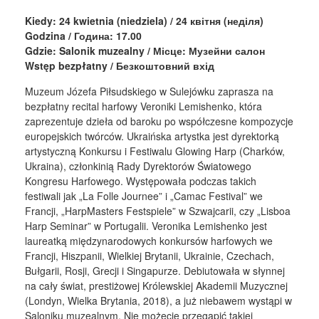
Kiedy: 24 kwietnia (niedziela) / 24 квітня (неділя)
Godzina / Година: 17.00
Gdzie: Salonik muzealny / Місце: Музейни салон
Wstęp bezpłatny / Безкоштовний вхід
Muzeum Józefa Piłsudskiego w Sulejówku zaprasza na
bezpłatny recital harfowy Veroniki Lemishenko, która
zaprezentuje dzieła od baroku po współczesne kompozycje
europejskich twórców. Ukraińska artystka jest dyrektorką
artystyczną Konkursu i Festiwalu Glowing Harp (Charków,
Ukraina), członkinią Rady Dyrektorów Światowego
Kongresu Harfowego. Występowała podczas takich
festiwali jak „La Folle Journee” i „Camac Festival” we
Francji, „HarpMasters Festspiele” w Szwajcarii, czy „Lisboa
Harp Seminar” w Portugalii. Veronika Lemishenko jest
laureatką międzynarodowych konkursów harfowych we
Francji, Hiszpanii, Wielkiej Brytanii, Ukrainie, Czechach,
Bułgarii, Rosji, Grecji i Singapurze. Debiutowała w słynnej
na cały świat, prestiżowej Królewskiej Akademii Muzycznej
(Londyn, Wielka Brytania, 2018), a już niebawem wystąpi w
Saloniku muzealnym. Nie możecie przegapić takiej