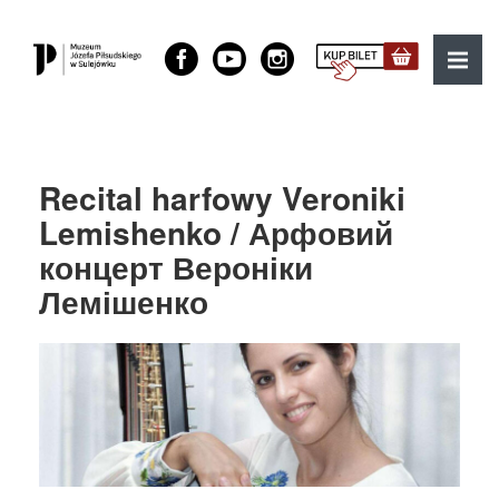
Muzeum Józefa Piłsudskiego w Sulejówku
MENU
Recital harfowy Veroniki
Lemishenko / Арфовий
концерт Вероніки
Лемішенко