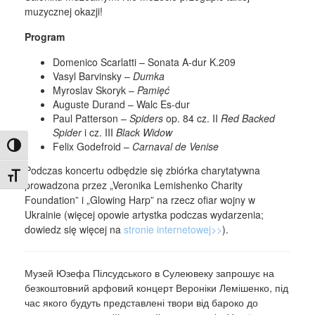
muzycznej okazji!
Program
Domenico Scarlatti – Sonata A-dur K.209
Vasyl Barvinsky –
Dumka
Myroslav Skoryk –
Pamięć
Auguste Durand – Walc Es-dur
Paul Patterson –
Spiders
op. 84 cz. II
Red Backed
Spider
i cz. III
Black Widow
Felix Godefroid –
Carnaval de Venise
Toggle High Contrast
Podczas koncertu odbędzie się zbiórka charytatywna
Toggle Font size
prowadzona przez „Veronika Lemishenko Charity
Foundation” i „Glowing Harp” na rzecz ofiar wojny w
Ukrainie (więcej opowie artystka podczas wydarzenia;
dowiedz się więcej na
stronie internetowej>>
).
Музей Юзефа Пілсудського в Сулеювеку запрошує на
безкоштовний арфовий концерт Вероніки Лемішенко, під
час якого будуть представлені твори від бароко до