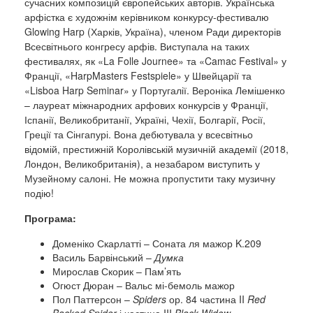
сучасних композицій європейських авторів. Українська
арфістка є художнім керівником конкурсу-фестивалю
Glowing Harp (Харків, Україна), членом Ради директорів
Всесвітнього конгресу арфів. Виступала на таких
фестивалях, як «La Folle Journee» та «Camac Festival» у
Франції, «HarpMasters Festspiele» у Швейцарії та
«Lisboa Harp Seminar» у Португалії. Вероніка Лемішенко
– лауреат міжнародних арфових конкурсів у Франції,
Іспанії, Великобританії, Україні, Чехії, Болгарії, Росії,
Греції та Сінгапурі. Вона дебютувала у всесвітньо
відомій, престижній Королівській музичній академії (2018,
Лондон, Великобританія), а незабаром виступить у
Музейному салоні. Не можна пропустити таку музичну
подію!
Програма:
Доменіко Скарлатті – Соната ля мажор K.209
Василь Барвінський –
Думка
Мирослав Скорик – Пам’ять
Огюст Дюран – Вальс мі-бемоль мажор
Пол Паттерсон –
Spiders
ор. 84 частина II
Red