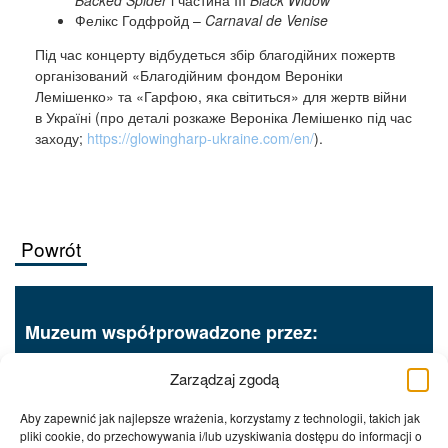
Backed Spider
і частина III
Black Widow
Фелікс Годфройд –
Carnaval de Venise
Під час концерту відбудеться збір благодійних пожертв
організований «Благодійним фондом Вероніки
Лемішенко» та «Гарфою, яка світиться» для жертв війни
в Україні (про деталі розкаже Вероніка Лемішенко під час
заходу;
https://glowingharp-ukraine.com/en/
).
Powrót
Muzeum współprowadzone przez:
Zarządzaj zgodą
Aby zapewnić jak najlepsze wrażenia, korzystamy z technologii, takich jak
pliki cookie, do przechowywania i/lub uzyskiwania dostępu do informacji o