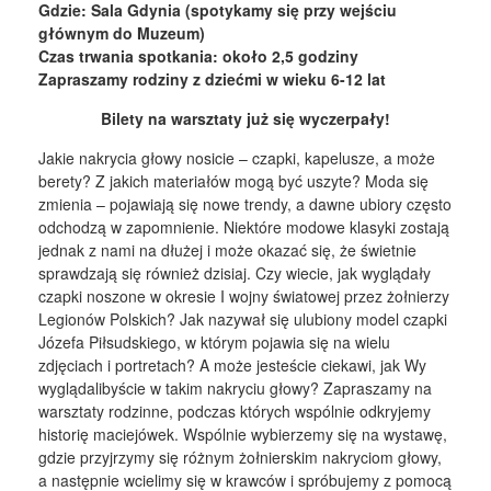
Gdzie: Sala Gdynia (spotykamy się przy wejściu
głównym do Muzeum)
Czas trwania spotkania: około 2,5 godziny
Zapraszamy rodziny z dziećmi w wieku 6-12 lat
Bilety na warsztaty już się wyczerpały!
Jakie nakrycia głowy nosicie – czapki, kapelusze, a może
berety? Z jakich materiałów mogą być uszyte? Moda się
zmienia – pojawiają się nowe trendy, a dawne ubiory często
odchodzą w zapomnienie. Niektóre modowe klasyki zostają
jednak z nami na dłużej i może okazać się, że świetnie
sprawdzają się również dzisiaj. Czy wiecie, jak wyglądały
czapki noszone w okresie I wojny światowej przez żołnierzy
Legionów Polskich? Jak nazywał się ulubiony model czapki
Józefa Piłsudskiego, w którym pojawia się na wielu
zdjęciach i portretach? A może jesteście ciekawi, jak Wy
wyglądalibyście w takim nakryciu głowy? Zapraszamy na
warsztaty rodzinne, podczas których wspólnie odkryjemy
historię maciejówek. Wspólnie wybierzemy się na wystawę,
gdzie przyjrzymy się różnym żołnierskim nakryciom głowy,
a następnie wcielimy się w krawców i spróbujemy z pomocą