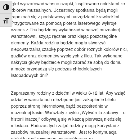
igieł wyczarować własne czapki, inspirowane obiektami ze
Toggle High Contrast
zbiorów muzealnych. Uczestnicy spotkania będą mogli
zapoznać się z podstawowymi narzędziami krawieckimi.
Toggle Font size
Przygotowane za pomocą plotera laserowego wykroje
czapek z filcu będziemy wykańczać w naszej muzealnej
warsztatowni, szyjąc ręcznie oraz klejąc poszczególne
elementy. Każda rodzina będzie mogła stworzyć
niepowtarzalną czapkę poprzez dobór różnych kolorów nici,
guzików oraz elementów wyciętych z filcu. Tak wykonane
nakrycia głowy będziecie mogli zabrać ze sobą do domu –
a może przydadzą się podczas chłodniejszych
listopadowych dni?
Zapraszamy rodziny z dziećmi w wieku 6-12 lat. Aby wziąć
udział w warsztatach niezbędne jest zakupienie biletu
poprzez stronę internetową bądź bezpośrednio w
muzealnej kasie. Warsztaty z cyklu „Wytwórnia zabawy – o
historii inaczej” odbywają się w każdą pierwszą niedzielę
miesiąca. Podczas tych zajęć rodziny mogą korzystać z
zasobów muzealnej warsztatowni. Jest to kontynuacja
projektu realizowanego we współpracy ze