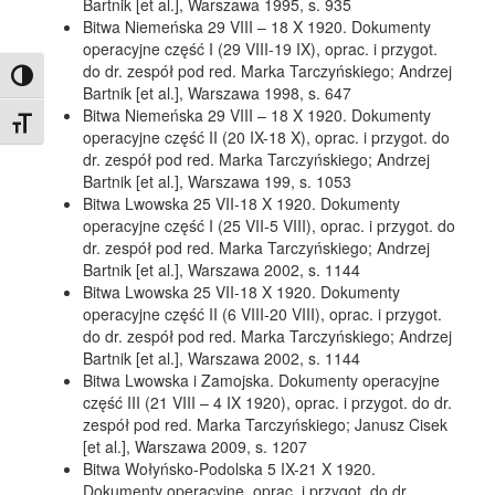
Bartnik [et al.], Warszawa 1995, s. 935
Bitwa Niemeńska 29 VIII – 18 X 1920. Dokumenty
operacyjne część I (29 VIII-19 IX), oprac. i przygot.
do dr. zespół pod red. Marka Tarczyńskiego; Andrzej
Toggle High Contrast
Bartnik [et al.], Warszawa 1998, s. 647
Bitwa Niemeńska 29 VIII – 18 X 1920. Dokumenty
Toggle Font size
operacyjne część II (20 IX-18 X), oprac. i przygot. do
dr. zespół pod red. Marka Tarczyńskiego; Andrzej
Bartnik [et al.], Warszawa 199, s. 1053
Bitwa Lwowska 25 VII-18 X 1920. Dokumenty
operacyjne część I (25 VII-5 VIII), oprac. i przygot. do
dr. zespół pod red. Marka Tarczyńskiego; Andrzej
Bartnik [et al.], Warszawa 2002, s. 1144
Bitwa Lwowska 25 VII-18 X 1920. Dokumenty
operacyjne część II (6 VIII-20 VIII), oprac. i przygot.
do dr. zespół pod red. Marka Tarczyńskiego; Andrzej
Bartnik [et al.], Warszawa 2002, s. 1144
Bitwa Lwowska i Zamojska. Dokumenty operacyjne
część III (21 VIII – 4 IX 1920), oprac. i przygot. do dr.
zespół pod red. Marka Tarczyńskiego; Janusz Cisek
[et al.], Warszawa 2009, s. 1207
Bitwa Wołyńsko-Podolska 5 IX-21 X 1920.
Dokumenty operacyjne, oprac. i przygot. do dr.