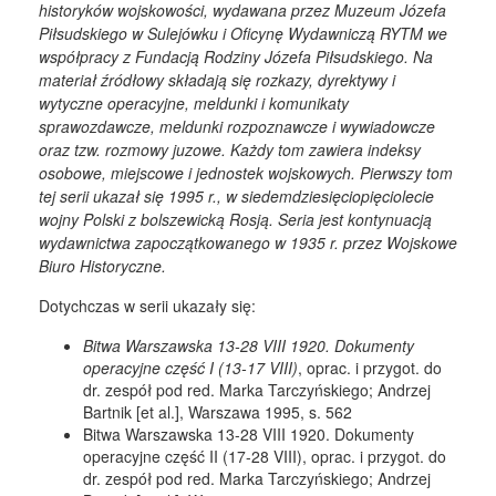
historyków wojskowości, wydawana przez Muzeum Józefa
Piłsudskiego w Sulejówku i Oficynę Wydawniczą RYTM we
współpracy z Fundacją Rodziny Józefa Piłsudskiego. Na
materiał źródłowy składają się rozkazy, dyrektywy i
wytyczne operacyjne, meldunki i komunikaty
sprawozdawcze, meldunki rozpoznawcze i wywiadowcze
oraz tzw. rozmowy juzowe. Każdy tom zawiera indeksy
osobowe, miejscowe i jednostek wojskowych. Pierwszy tom
tej serii ukazał się 1995 r., w siedemdziesięciopięciolecie
wojny Polski z bolszewicką Rosją. Seria jest kontynuacją
wydawnictwa zapoczątkowanego w 1935 r. przez Wojskowe
Biuro Historyczne.
Dotychczas w serii ukazały się:
Bitwa Warszawska 13-28 VIII 1920. Dokumenty
operacyjne część I (13-17 VIII)
, oprac. i przygot. do
dr. zespół pod red. Marka Tarczyńskiego; Andrzej
Bartnik [et al.], Warszawa 1995, s. 562
Bitwa Warszawska 13-28 VIII 1920. Dokumenty
operacyjne część II (17-28 VIII), oprac. i przygot. do
dr. zespół pod red. Marka Tarczyńskiego; Andrzej