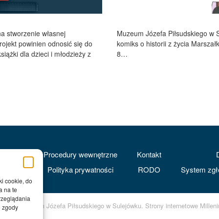
Muzeum Józefa Piłsudskiego w S
na stworzenie własnej
komiks o historii z życia Marsza
rojekt powinien odnosić się do
8…
iążki dla dzieci i młodzieży z
Procedury wewnętrzne
Kontakt
Polityka prywatności
RODO
System zgł
ki cookie, do
a na te
rzeglądania
s 2026, Muzeum Józefa Piłsudskiego w Sulejówku.
Strony internetowe
Millen
e zgody