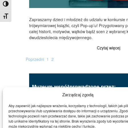
Toggle High Contrast
Toggle Font size
Zapraszamy dzieci i młodzież do udziału w konkursie 
trójwymiarowej książki, czyli Pop-up’u! Przygotowany p
całej historii, motywów, wątków bądź scen z wybranej ks
dwudziestolecia międzywojennego.
Czytaj więcej
Poprzedni
1
2
Muzeum współprowadzone przez:
Zarządzaj zgodą
Aby zapewnić jak najlepsze wrażenia, korzystamy z technologii, takich jak pli
przechowywania i/lub uzyskiwania dostępu do informacji o urządzeniu. Zgod
technologie pozwoli nam przetwarzać dane, takie jak zachowanie podczas p
Copyright
lub unikalne identyfikatory na tej stronie. Brak wyrażenia zgody lub wycofani
może niekorzystnie wpłynąć na niektóre cechy i funkcje.