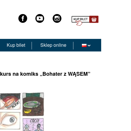
Kup bilet
Sklep online
nkurs na komiks „Bohater z WĄSEM”