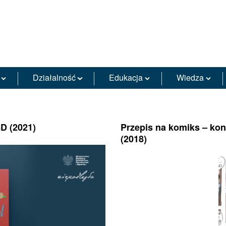
Działalność
Edukacja
Wiedza
D (2021)
Przepis na komiks – ko
(2018)