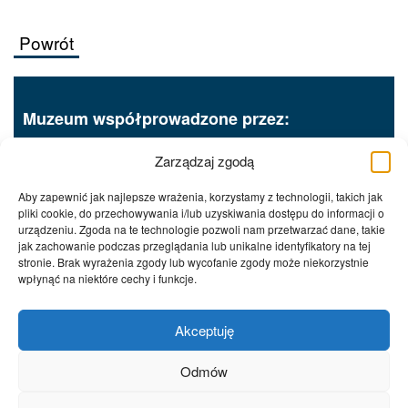
Powrót
Muzeum współprowadzone przez:
Zarządzaj zgodą
Aby zapewnić jak najlepsze wrażenia, korzystamy z technologii, takich jak
pliki cookie, do przechowywania i/lub uzyskiwania dostępu do informacji o
urządzeniu. Zgoda na te technologie pozwoli nam przetwarzać dane, takie
jak zachowanie podczas przeglądania lub unikalne identyfikatory na tej
Procedury wewnętrzne
RODO
stronie. Brak wyrażenia zgody lub wycofanie zgody może niekorzystnie
Polityka prywatności
Deklaracja dostępności
wpłynąć na niektóre cechy i funkcje.
Kontakt
System zgłoszeń wewnętrznych sygnalistów
Akceptuję
Odmów