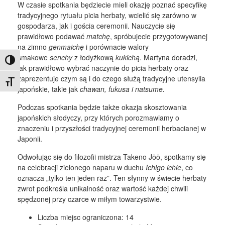
W czasie spotkania będziecie mieli okazję poznać specyfikę
tradycyjnego rytuału picia herbaty, wcielić się zarówno w
gospodarza, jak i gościa ceremonii. Nauczycie się
prawidłowo podawać
matchę
, spróbujecie przygotowywanej
na zimno
genmaichę
i porównacie walory
smakowe
senchy
z łodyżkową
kukichą
. Martyna doradzi,
Toggle High Contrast
jak prawidłowo wybrać naczynie do picia herbaty oraz
zaprezentuje czym są i do czego służą tradycyjne utensylia
Toggle Font size
japońskie, takie jak
chawan, fukusa i natsume.
Podczas spotkania będzie także okazja skosztowania
japońskich słodyczy, przy których porozmawiamy o
znaczeniu i przyszłości tradycyjnej ceremonii herbacianej w
Japonii.
Odwołując się do filozofii mistrza Takeno Jōō, spotkamy się
na celebracji zielonego naparu w duchu
Ichigo ichie
, co
oznacza „tylko ten jeden raz”. Ten słynny w świecie herbaty
zwrot podkreśla unikalność oraz wartość każdej chwili
spędzonej przy czarce w miłym towarzystwie.
Liczba miejsc ograniczona: 14