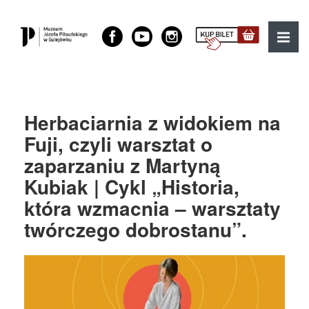
Muzeum Józefa Piłsudskiego w Sulejówku
MENU
Herbaciarnia z widokiem na
Fuji, czyli warsztat o
zaparzaniu z Martyną
Kubiak | Cykl „Historia,
która wzmacnia – warsztaty
twórczego dobrostanu”.