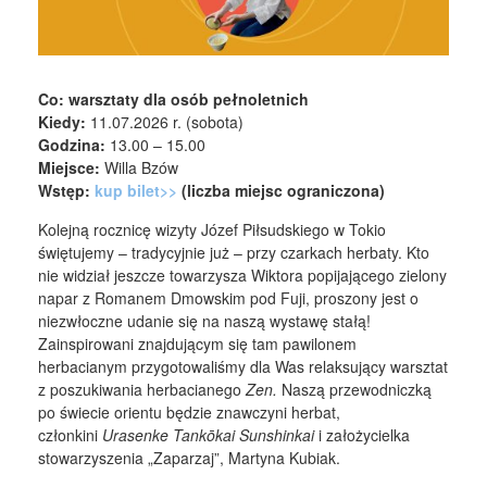
Co: warsztaty dla osób pełnoletnich
Kiedy:
11.07.2026 r. (sobota)
Godzina:
13.00 – 15.00
Miejsce:
Willa Bzów
Wstęp:
kup bilet>>
(liczba miejsc ograniczona)
Kolejną rocznicę wizyty Józef Piłsudskiego w Tokio
świętujemy – tradycyjnie już – przy czarkach herbaty. Kto
nie widział jeszcze towarzysza Wiktora popijającego zielony
napar z Romanem Dmowskim pod Fuji, proszony jest o
niezwłoczne udanie się na naszą wystawę stałą!
Zainspirowani znajdującym się tam pawilonem
herbacianym przygotowaliśmy dla Was relaksujący warsztat
z poszukiwania herbacianego
Zen.
Naszą przewodniczką
po świecie orientu będzie znawczyni herbat,
członkini
Urasenke Tankōkai Sunshinkai
i założycielka
stowarzyszenia „Zaparzaj”, Martyna Kubiak.