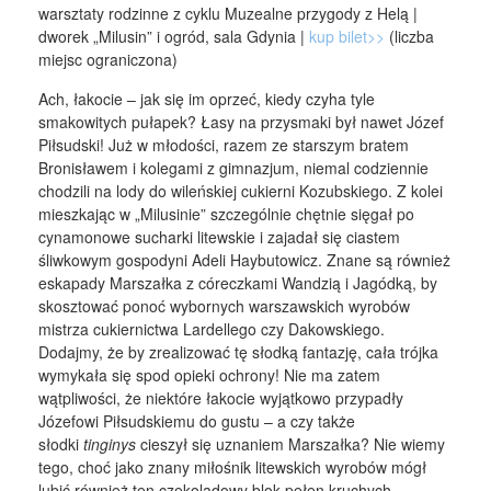
warsztaty rodzinne z cyklu Muzealne przygody z Helą |
dworek „Milusin” i ogród, sala Gdynia |
kup bilet>>
(liczba
miejsc ograniczona)
Ach, łakocie – jak się im oprzeć, kiedy czyha tyle
smakowitych pułapek? Łasy na przysmaki był nawet Józef
Piłsudski! Już w młodości, razem ze starszym bratem
Bronisławem i kolegami z gimnazjum, niemal codziennie
chodzili na lody do wileńskiej cukierni Kozubskiego. Z kolei
mieszkając w „Milusinie” szczególnie chętnie sięgał po
cynamonowe sucharki litewskie i zajadał się ciastem
śliwkowym gospodyni Adeli Haybutowicz. Znane są również
eskapady Marszałka z córeczkami Wandzią i Jagódką, by
skosztować ponoć wybornych warszawskich wyrobów
mistrza cukiernictwa Lardellego czy Dakowskiego.
Dodajmy, że by zrealizować tę słodką fantazję, cała trójka
wymykała się spod opieki ochrony! Nie ma zatem
wątpliwości, że niektóre łakocie wyjątkowo przypadły
Józefowi Piłsudskiemu do gustu – a czy także
słodki
tinginys
cieszył się uznaniem Marszałka? Nie wiemy
tego, choć jako znany miłośnik litewskich wyrobów mógł
lubić również ten czekoladowy blok pełen kruchych