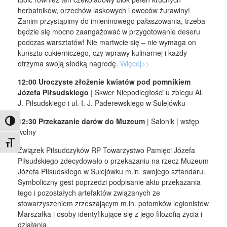
herbatników, orzechów laskowych i owoców żurawiny!
Zanim przystąpimy do imieninowego pałaszowania, trzeba
będzie się mocno zaangażować w przygotowanie deseru
podczas warsztatów! Nie martwcie się – nie wymaga on
kunsztu cukierniczego, czy wprawy kulinarnej i każdy
otrzyma swoją słodką nagrodę.
Więcej>>
12:00 Uroczyste złożenie kwiatów pod pomnikiem
Józefa Piłsudskiego
| Skwer Niepodległości u zbiegu Al.
J. Piłsudskiego i ul. I. J. Paderewskiego w Sulejówku
12:30 Przekazanie darów do Muzeum
| Salonik | wstęp
Toggle High Contrast
wolny
Toggle Font size
Związek Piłsudczyków RP Towarzystwo Pamięci Józefa
Piłsudskiego zdecydowało o przekazaniu na rzecz Muzeum
Józefa Piłsudskiego w Sulejówku m.in. swojego sztandaru.
Symboliczny gest poprzedzi podpisanie aktu przekazania
tego i pozostałych artefaktów związanych ze
stowarzyszeniem zrzeszającym m.in. potomków legionistów
Marszałka i osoby identyfikujące się z jego filozofią życia i
działania.