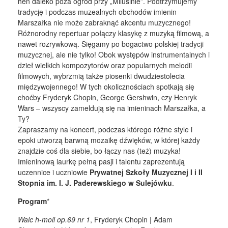
hen daleko poza ogród przy „Milusinie”. Podtrzymujemy
tradycję i podczas muzealnych obchodów imienin
Marszałka nie może zabraknąć akcentu muzycznego!
Różnorodny repertuar połączy klasykę z muzyką filmową, a
nawet rozrywkową. Sięgamy po bogactwo polskiej tradycji
muzycznej, ale nie tylko! Obok występów instrumentalnych i
dzieł wielkich kompozytorów oraz popularnych melodii
filmowych, wybrzmią także piosenki dwudziestolecia
międzywojennego! W tych okolicznościach spotkają się
choćby Fryderyk Chopin, George Gershwin, czy Henryk
Wars – wszyscy zameldują się na imieninach Marszałka, a
Ty?
Zapraszamy na koncert, podczas którego różne style i
epoki utworzą barwną mozaikę dźwięków, w której każdy
znajdzie coś dla siebie, bo łączy nas (też) muzyka!
Imieninową laurkę pełną pasji i talentu zaprezentują
uczennice i uczniowie
Prywatnej Szkoły Muzycznej I i II
Stopnia im. I. J. Paderewskiego w Sulejówku
.
Program
*
Walc h-moll op.69 nr 1
, Fryderyk Chopin | Adam