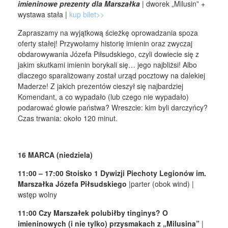
imieninowe prezenty dla Marszałka
| dworek „Milusin” +
wystawa stała |
kup bilet>>
Zapraszamy na wyjątkową ścieżkę oprowadzania spoza
oferty stałej! Przywołamy historię imienin oraz zwyczaj
obdarowywania Józefa Piłsudskiego, czyli dowiecie się z
jakim skutkami imienin borykali się… jego najbliżsi! Albo
dlaczego sparaliżowany został urząd pocztowy na dalekiej
Maderze! Z jakich prezentów cieszył się najbardziej
Komendant, a co wypadało (lub czego nie wypadało)
podarować głowie państwa? Wreszcie: kim byli darczyńcy?
Czas trwania: około 120 minut.
16 MARCA (niedziela)
11:00 – 17:00 Stoisko 1 Dywizji Piechoty Legionów im.
Marszałka Józefa Piłsudskiego
|parter (obok wind) |
wstęp wolny
11:00
Czy Marszałek polubiłby tinginys? O
imieninowych (i nie tylko) przysmakach z „Milusina”
|