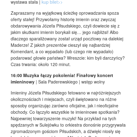
wystawa stała |
kup bilet>>
Zapraszamy na wyjątkową ścieżkę oprowadzania spoza
oferty stałej! Przywołamy historię imienin oraz zwyczaj
obdarowywania Józefa Piłsudskiego, czyli dowiecie się z
jakim skutkami imienin borykali się… jego najbliżsi! Albo
dlaczego sparaliżowany został urząd pocztowy na dalekiej
Maderze! Z jakich prezentów cieszył się najbardziej
Komendant, a co wypadało (lub czego nie wypadało)
podarować głowie państwa? Wreszcie: kim byli darczyńcy?
Czas trwania: około 120 minut.
16:00 Muzyka łączy pokolenia! Finałowy koncert
imieninowy
| Sala Paderewskiego | wstęp wolny
Imieniny Józefa Piłsudskiego fetowano w najróżniejszych
okolicznościach i miejscach, czyli świętowano na różne
sposoby organizując zarówno oficjalne, jak i nieoficjalne
obchody. Co łączyło wszystkie te imieninowe spotkania?
Najpewniej towarzyszenie muzyki! Na przykład na tych
spędzanych w Sulejówku to orkiestra donośnie przygrywała
zgromadzonym gościom Piłsudskich, a dźwięki niosły się