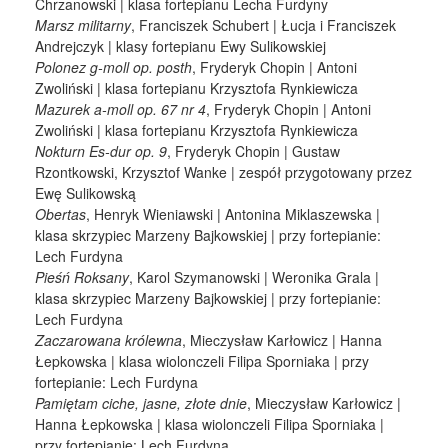
Chrzanowski | klasa fortepianu Lecha Furdyny
Marsz militarny
, Franciszek Schubert | Łucja i Franciszek
Andrejczyk | klasy fortepianu Ewy Sulikowskiej
Polonez g-moll op. posth
, Fryderyk Chopin | Antoni
Zwoliński | klasa fortepianu Krzysztofa Rynkiewicza
Mazurek a-moll op. 67 nr 4
, Fryderyk Chopin | Antoni
Zwoliński | klasa fortepianu Krzysztofa Rynkiewicza
Nokturn Es-dur op. 9
, Fryderyk Chopin | Gustaw
Rzontkowski, Krzysztof Wanke | zespół przygotowany przez
Ewę Sulikowską
Obertas
, Henryk Wieniawski | Antonina Miklaszewska |
klasa skrzypiec Marzeny Bajkowskiej | przy fortepianie:
Lech Furdyna
Pieśń Roksany
, Karol Szymanowski | Weronika Grala |
klasa skrzypiec Marzeny Bajkowskiej | przy fortepianie:
Lech Furdyna
Zaczarowana królewna
, Mieczysław Karłowicz | Hanna
Łepkowska | klasa wiolonczeli Filipa Sporniaka | przy
fortepianie: Lech Furdyna
Pamiętam ciche, jasne, złote dnie
, Mieczysław Karłowicz |
Hanna Łepkowska | klasa wiolonczeli Filipa Sporniaka |
przy fortepianie: Lech Furdyna