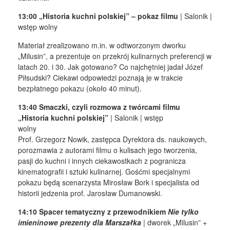
13:00 „Historia kuchni polskiej” – pokaz filmu
| Salonik |
wstęp wolny
Materiał zrealizowano m.in. w odtworzonym dworku
„Milusin”, a prezentuje on przekrój kulinarnych preferencji w
latach 20. i 30. Jak gotowano? Co najchętniej jadał Józef
Piłsudski? Ciekawi odpowiedzi poznają je w trakcie
bezpłatnego pokazu (około 40 minut).
13:40 Smaczki, czyli rozmowa z twórcami filmu
„Historia kuchni polskiej”
| Salonik | wstęp
wolny
Prof. Grzegorz Nowik, zastępca Dyrektora ds. naukowych,
porozmawia z autorami filmu o kulisach jego tworzenia,
pasji do kuchni i innych ciekawostkach z pogranicza
kinematografii i sztuki kulinarnej. Gośćmi specjalnymi
pokazu będą scenarzysta Mirosław Bork i specjalista od
historii jedzenia prof. Jarosław Dumanowski.
14:10 Spacer tematyczny z przewodnikiem
Nie tylko
imieninowe prezenty dla Marszałka
| dworek „Milusin” +