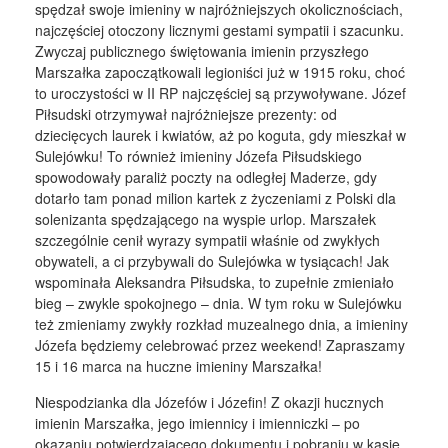
spędzał swoje imieniny w najróżniejszych okolicznościach,
najczęściej otoczony licznymi gestami sympatii i szacunku.
Zwyczaj publicznego świętowania imienin przyszłego
Marszałka zapoczątkowali legioniści już w 1915 roku, choć
to uroczystości w II RP najczęściej są przywoływane. Józef
Piłsudski otrzymywał najróżniejsze prezenty: od
dziecięcych laurek i kwiatów, aż po koguta, gdy mieszkał w
Sulejówku! To również imieniny Józefa Piłsudskiego
spowodowały paraliż poczty na odległej Maderze, gdy
dotarło tam ponad milion kartek z życzeniami z Polski dla
solenizanta spędzającego na wyspie urlop. Marszałek
szczególnie cenił wyrazy sympatii właśnie od zwykłych
obywateli, a ci przybywali do Sulejówka w tysiącach! Jak
wspominała Aleksandra Piłsudska, to zupełnie zmieniało
bieg – zwykle spokojnego – dnia. W tym roku w Sulejówku
też zmieniamy zwykły rozkład muzealnego dnia, a imieniny
Józefa będziemy celebrować przez weekend! Zapraszamy
15 i 16 marca na huczne imieniny Marszałka!
Niespodzianka dla Józefów i Józefin! Z okazji hucznych
imienin Marszałka, jego imiennicy i imienniczki – po
okazaniu potwierdzającego dokumentu i pobraniu w kasie