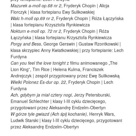
Mazurek a-moll op.68 nr 2
, Fryderyk Chopin | Alicja
Florczyk | klasa fortepianu Ewy Sulikowskiej
Walc h-moll op.69 nr 2
, Fryderyk Chopin | Róża Łączyńska
| klasa fortepianu Krzysztofa Rynkiewicza
Nokturn e-moll op. 72 nr 2,
Fryderyk Chopin | Róża
Łączyńska | klasa fortepianu Krzysztofa Rynkiewicza
Porgy and Bess
, George Gerswin | Gustaw Rzontkowski |
klasa skrzypiec Anny Kwiatkowskiej | przy fortepianie: Lech
Furdyna
Can you feel the love tonight
z filmu animowanego „The
Lion King”, Tim Rice | Helena Kulma, Franciszek
Andrejczyk | zespół przygotowany przez Ewę Sulikowską
Wielki Polonez Es-dur op. 22
, Fryderyk Chopin | Lech
Furdyna
Ach, gdybym ja miał cztery nogi
, Jerzy Petersburski,
Emanuel Schlechter | klasy I-III cyklu dziecięcego,
przygotowani przez Aleksandrę Endzelm-Obertyn
W górze tyle gwiazd (Ach śpij kochanie),
Henryk Wars,
Ludwik Starski | klasy I-III cyklu dziecięcego, przygotowani
przez Aleksandrę Endzelm-Obertyn