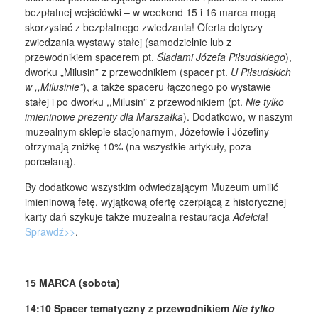
bezpłatnej wejściówki – w weekend 15 i 16 marca mogą
skorzystać z bezpłatnego zwiedzania! Oferta dotyczy
zwiedzania wystawy stałej (samodzielnie lub z
przewodnikiem spacerem pt.
Śladami Józefa Piłsudskiego
),
dworku „Milusin” z przewodnikiem (spacer pt.
U Piłsudskich
w ,,Milusinie”
), a także spaceru łączonego po wystawie
stałej i po dworku ,,Milusin” z przewodnikiem (pt.
Nie tylko
imieninowe prezenty dla Marszałka
). Dodatkowo, w naszym
muzealnym sklepie stacjonarnym, Józefowie i Józefiny
otrzymają zniżkę 10% (na wszystkie artykuły, poza
porcelaną).
By dodatkowo wszystkim odwiedzającym Muzeum umilić
imieninową fetę, wyjątkową ofertę czerpiącą z historycznej
karty dań szykuje także muzealna restauracja
Adelcia
!
Sprawdź>>
.
15 MARCA (sobota)
14:10 Spacer tematyczny z przewodnikiem
Nie tylko