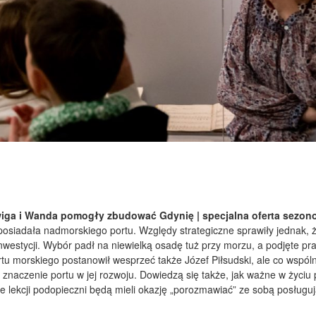
wiga i Wanda pomogły zbudować Gdynię | specjalna oferta sezonow
posiadała nadmorskiego portu. Względy strategiczne sprawiły jednak,
stycji. Wybór padł na niewielką osadę tuż przy morzu, a podjęte prace
u morskiego postanowił wesprzeć także Józef Piłsudski, ale co wspól
 znaczenie portu w jej rozwoju. Dowiedzą się także, jak ważne w życiu 
e lekcji podopieczni będą mieli okazję „porozmawiać” ze sobą posłu