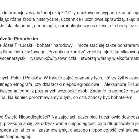
yć informacje z wysłużonej czapki? Czy naukowcom wypada zaufać lege
adając różne źródła historyczne, uczennice i uczniowie sprawdzą, skąd 
ie jak: eksponat, genealogia, chronologia czy oś czasu, nie będą już 
ózefie Piłsudskim
że Józef Piłsudski – bohater narodowy – może stać się także bohater
 filmu instruktażowego „Przepis na komiks” zgłębią tajniki komiksowe
w/scenarzystki i rysowników/rysowniczki – stworzą własny wielkoforma
h Polek i Polaków. W trakcie zajęć poznamy tych, którzy żyli w czas
ybitnego etnografa, czy działaczki niepodległościowe – Aleksandrę Piłs
poświęconą jednej z poznanych wcześniej osób. Zadanie to pomoże rozwi
lną. Na koniec porozmawiamy o tym, co dziś znaczy być bohaterem.
 Święto Niepodległości? Na zajęciach uczennice i uczniowie dowiedzą s
, przekonają się, że odzyskiwanie niepodległości było długotrwałym pr
topada sto lat temu i zastanowią się, dlaczego niepodległość jest tak
ie Niepodległej.