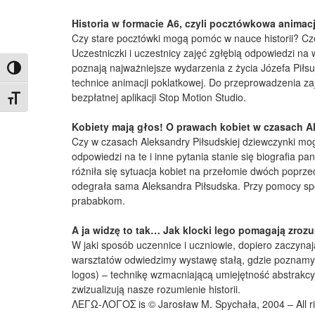
Historia w formacie A6, czyli pocztówkowa animac
Czy stare pocztówki mogą pomóc w nauce historii? Cze
Uczestniczki i uczestnicy zajęć zgłębią odpowiedzi na
poznają najważniejsze wydarzenia z życia Józefa Piłs
Toggle High Contrast
technice animacji poklatkowej. Do przeprowadzenia z
bezpłatnej aplikacji Stop Motion Studio.
Toggle Font size
Kobiety mają głos! O prawach kobiet w czasach A
Czy w czasach Aleksandry Piłsudskiej dziewczynki mo
odpowiedzi na te i inne pytania stanie się biografia 
różniła się sytuacja kobiet na przełomie dwóch poprze
odegrała sama Aleksandra Piłsudska. Przy pomocy spec
prababkom.
A ja widzę to tak… Jak klocki lego pomagają zrozu
W jaki sposób uczennice i uczniowie, dopiero zaczyn
warsztatów odwiedzimy wystawę stałą, gdzie poznamy 
logos) – technikę wzmacniającą umiejętność abstrakcy
zwizualizują nasze rozumienie historii.
ΛΕΓΩ-ΛΟΓΟΣ is © Jarosław M. Spychała, 2004 – All ri