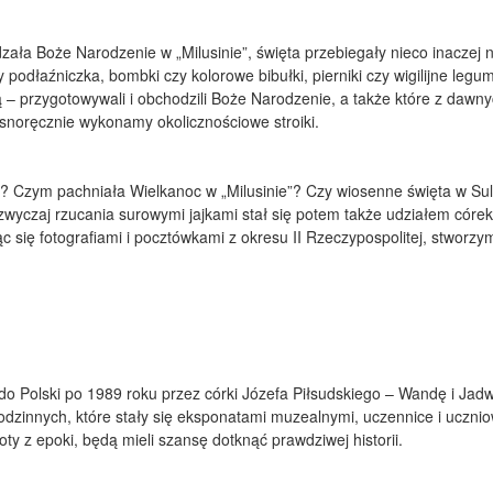
dzała Boże Narodzenie w „Milusinie”, święta przebiegały nieco inaczej
podłaźniczka, bombki czy kolorowe bibułki, pierniki czy wigilijne legu
 – przygotowywali i obchodzili Boże Narodzenie, a także które z dawn
snoręcznie wykonamy okolicznościowe stroiki.
e? Czym pachniała Wielkanoc w „Milusinie”? Czy wiosenne święta w Su
yczaj rzucania surowymi jajkami stał się potem także udziałem córe
c się fotografiami i pocztówkami z okresu II Rzeczypospolitej, stworz
o Polski po 1989 roku przez córki Józefa Piłsudskiego – Wandę i Jadw
odzinnych, które stały się eksponatami muzealnymi, uczennice i uczni
oty z epoki, będą mieli szansę dotknąć prawdziwej historii.