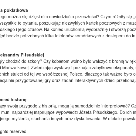
ja poklatkowa
go można się dzięki nim dowiedzieć o przeszłości? Czym różniły się „
 wszystkie te pytania, poszukując niezwykłych kartek pocztowych z muz
udskiego i jego czasów. Na koniec uruchomią wyobraźnię i stworzą pocz
ajęć będzie potrzebnych kilka telefonów komórkowych z dostępem do i
leksandry Piłsudskiej
gły chodzić do szkoły? Czy kobietom wolno było walczyć z bronią w r
pani Marszałkowej. Zwiedzając wystawę i poznając zabytkowe eksponaty, 
dnich stuleci od tej we współczesnej Polsce, dlaczego tak ważne było o
jalnie przygotowanej gry oraz zadań interaktywnych dzieci przekonaj
mieć historię
ający swoją przygodę z historią, mogą ją samodzielnie interpretować
m.in. najbardziej inspirujące wypowiedzi Józefa Piłsudskiego. Do ich
jnego myślenia, słuchania innych oraz dyskutowania. W efekcie powstan
ghts reserved