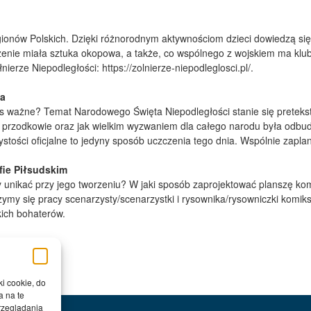
nów Polskich. Dzięki różnorodnym aktywnościom dzieci dowiedzą się, j
czenie miała sztuka okopowa, a także, co wspólnego z wojskiem ma kl
ierze Niepodległości: https://zolnierze-niepodleglosci.pl/.
da
 nas ważne? Temat Narodowego Święta Niepodległości stanie się pretek
nasi przodkowie oraz jak wielkim wyzwaniem dla całego narodu była odb
ystości oficjalne to jedyny sposób uczczenia tego dnia. Wspólnie zapla
fie Piłsudskim
 unikać przy jego tworzeniu? W jaki sposób zaprojektować planszę kom
zymy się pracy scenarzysty/scenarzystki i rysownika/rysowniczki komi
kich bohaterów.
ki cookie, do
a na te
rzeglądania