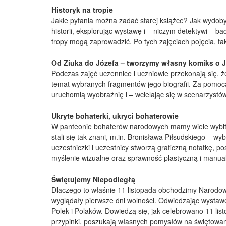
Historyk na tropie
Jakie pytania można zadać starej książce? Jak wydob
historii, eksplorując wystawę i – niczym detektywi – b
tropy mogą zaprowadzić. Po tych zajęciach pojęcia, tak
Od Ziuka do Józefa – tworzymy własny komiks o J
Podczas zajęć uczennice i uczniowie przekonają się, 
temat wybranych fragmentów jego biografii. Za pomocą
uruchomią wyobraźnię i – wcielając się w scenarzystó
Ukryte bohaterki, ukryci bohaterowie
W panteonie bohaterów narodowych mamy wiele wybitnyc
stali się tak znani, m.in. Bronisława Piłsudskiego – w
uczestniczki i uczestnicy stworzą graficzną notatkę, 
myślenie wizualne oraz sprawność plastyczną i manua
Świętujemy Niepodległą
Dlaczego to właśnie 11 listopada obchodzimy Narodowe
wyglądały pierwsze dni wolności. Odwiedzając wystawę
Polek i Polaków. Dowiedzą się, jak celebrowano 11 lis
przypinki, poszukają własnych pomysłów na świętowan