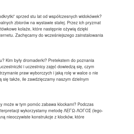
odkrytki” sprzed stu lat od współczesnych widokówek?
ealnych zbiorów na wystawie stałej. Przez ich pryzmat
tówkowe kolaże, które następnie ożywią dzięki
nternetu. Zachęcamy do wcześniejszego zainstalowania
ęku? Kim były dromaderki? Pretekstem do poznania
uczestniczki i uczestnicy zajęć dowiedzą się, czym
trzymanie praw wyborczych i jaką rolę w walce o nie
ą się także, ile zawdzięczamy naszym dzielnym
? Czy może w tym pomóc zabawa klockami? Podczas
 interpretacji wykorzystamy metodę ΛΕΓΩ-ΛΟΓΟΣ (lego-
ą nieoczywiste konstrukcje z klocków, które