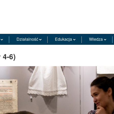
Działalność
Edukacja
Wiedza
 4-6)