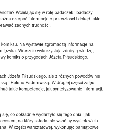
ndzie? Wcielając się w rolę badaczek i badaczy
można czerpać informacje o przeszłości i dokąd takie
sprawiać żadnych trudności.
em komiksu. Na wystawie zgromadzą informacje na
go języka. Wreszcie wykorzystają zdobytą wiedzę,
towy komiks o przygodach Józefa Piłsudskiego.
ach Józefa Piłsudskiego, ale z różnych powodów nie
udską i Helenę Paderewską. W drugiej części zajęć
nąć takie kompetencje, jak syntetyzowanie informacji,
ię, co dokładnie wydarzyło się tego dnia i jak
ocesem, na który składał się wspólny wysiłek wielu
 ważna. W części warsztatowej, wykonując pamiątkowe