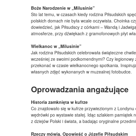
Boże Narodzenie w „Milusinie”
Sto lat temu, w czasach kiedy rodzina Piłsudskich spę
polskich domach nie była wcale oczywista. Choinka czy 
dowiedzieć, jak Piłsudscy z córkami – Wandą i Jadwigą
atmosferze, przy dźwiękach z gramofonowych płyt wła
Wielkanoc w „Milusinie”
Jak rodzina Piłsudskich celebrowała świąteczne chwil
wcześniej ze swoimi podkomendnymi? Czy legionowy zw
przekonać w czasie wielkanocnego spotkania. Inspirują
własnych zdjęć wykonanych w muzealnej fotobudce.
Oprowadzania angażujące
Historia zamknięta w kufrze
Co znajdowało się w kufrze przywiezionym z Londynu d
wędrówki po wystawie stałej. Idąc szlakiem pamiątek r
z dziejów Polski i świata, a badając oryginalne przedmi
Rzeczy mówią. Opowieść o Józefie Piłsudskim