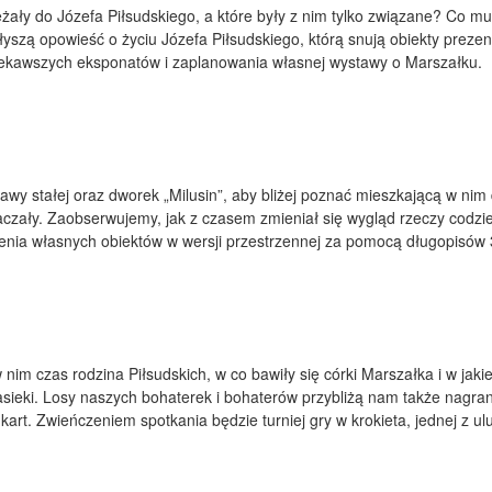
ały do Józefa Piłsudskiego, a które były z nim tylko związane? Co m
yszą opowieść o życiu Józefa Piłsudskiego, którą snują obiekty preze
ciekawszych eksponatów i zaplanowania własnej wystawy o Marszałku.
wy stałej oraz dworek „Milusin”, aby bliżej poznać mieszkającą w nim
czały. Zaobserwujemy, jak z czasem zmieniał się wygląd rzeczy codzienn
zenia własnych obiektów w wersji przestrzennej za pomocą długopisów 
nim czas rodzina Piłsudskich, w co bawiły się córki Marszałka i w jak
sieki. Losy naszych bohaterek i bohaterów przybliżą nam także nagran
kart. Zwieńczeniem spotkania będzie turniej gry w krokieta, jednej z u