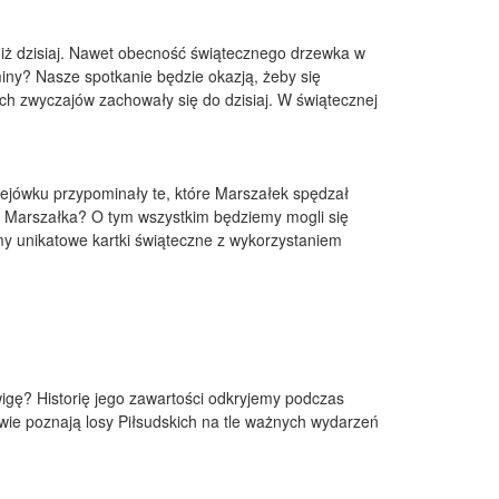
 niż dzisiaj. Nawet obecność świątecznego drzewka w
miny? Nasze spotkanie będzie okazją, żeby się
ych zwyczajów zachowały się do dzisiaj. W świątecznej
lejówku przypominały te, które Marszałek spędzał
k Marszałka? O tym wszystkim będziemy mogli się
ymy unikatowe kartki świąteczne z wykorzystaniem
igę? Historię jego zawartości odkryjemy podczas
owie poznają losy Piłsudskich na tle ważnych wydarzeń