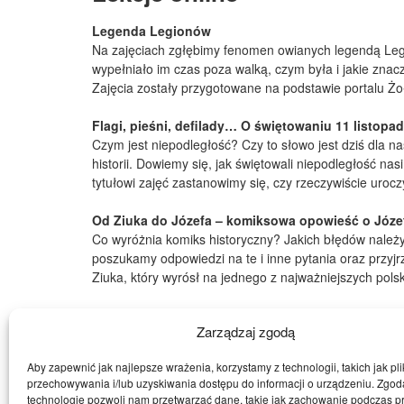
Legenda Legionów
Na zajęciach zgłębimy fenomen owianych legendą Legio
wypełniało im czas poza walką, czym była i jakie zna
Zajęcia zostały przygotowane na podstawie portalu Żołn
Flagi, pieśni, defilady… O świętowaniu 11 listopa
Czym jest niepodległość? Czy to słowo jest dziś dla
historii. Dowiemy się, jak świętowali niepodległość 
tytułowi zajęć zastanowimy się, czy rzeczywiście urocz
Od Ziuka do Józefa – komiksowa opowieść o Józe
Co wyróżnia komiks historyczny? Jakich błędów należy
poszukamy odpowiedzi na te i inne pytania oraz przyjr
Ziuka, który wyrósł na jednego z najważniejszych pols
Zarządzaj zgodą
Powrót
Aby zapewnić jak najlepsze wrażenia, korzystamy z technologii, takich jak pli
przechowywania i/lub uzyskiwania dostępu do informacji o urządzeniu. Zgod
technologie pozwoli nam przetwarzać dane, takie jak zachowanie podczas p