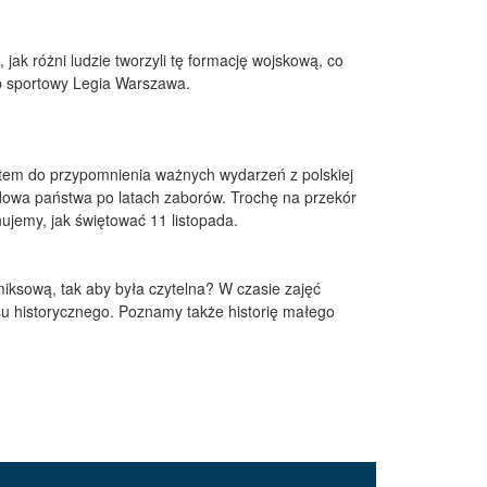
ak różni ludzie tworzyli tę formację wojskową, co
ub sportowy Legia Warszawa.
stem do przypomnienia ważnych wydarzeń z polskiej
udowa państwa po latach zaborów. Trochę na przekór
nujemy, jak świętować 11 listopada.
iksową, tak aby była czytelna? W czasie zajęć
ksu historycznego. Poznamy także historię małego