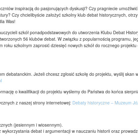
 uczniów inspiracją do pasjonujących dyskusji? Czy pragniecie umożliwić
atury? Czy chcielibyście założyć szkolny klub debat historycznych, otr
dla Was!
uczycieli szkół ponadpodstawowych do utworzenia Klubu Debat Histo
utworzonych 56 klubów debat. W związku z popularnością programu, j
ym roku szkolnym zaprosić dziesięć nowych szkół do rocznego projektu 
em debatanckim. Jeżeli chcesz zgłosić szkołę do projektu, wyślij skan
l
rmację o kwalifikacji do projektu wyślemy do Państwa do końca sierpni
cznych z naszej strony internetowej:
Debaty historyczne – Muzeum Józ
cznych (jesiennym i wiosennym).
z wykorzystania debat i argumentacji w nauczaniu historii oraz prowa