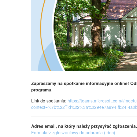
Zapraszamy na spotkanie informacyjne online! Odb
programu.
Link do spotkania:
https://teams.microsoft.com/l
context=%7b%22Tid%22%3a%2294e7a994-fb24-4a2
Adres email, na który należy przysyłać zgłoszenia
Formularz zgłoszeniowy do pobrania (.doc)