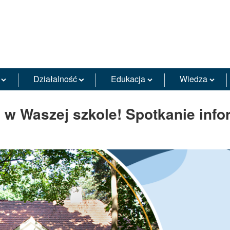
Działalność
Edukacja
Wiedza
 w Waszej szkole! Spotkanie info