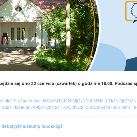
ędzie się ono 22 czerwca (czwartek) o godzinie 18.00. Podczas 
/meetup-join/19%3ameeting_MGJkMTlkM2ItMjQxNC00MTM1LTk3NjQtZ
b-aa21-d2ae0a0749b2%22%2c%22Oid%22%3a%2254c978d3-b8f3-48
:
debaty@muzeumpilsudski.pl