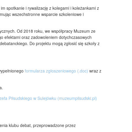
 im spotkanie i rywalizację z kolegami i koleżankami z
zymując wszechstronne wsparcie szkoleniowe i
rycznych. Od 2018 roku, we współpracy Muzeum ze
ego efektami oraz zadowoleniem dotychczasowych
debatanckiego. Do projektu mogą zgłosić się szkoły z
 wypełnionego
formularza zgłoszeniowego (.doc)
wraz z
a.
efa Piłsudskiego w Sulejówku (muzeumpilsudski.pl)
dzenia klubu debat, przeprowadzone przez