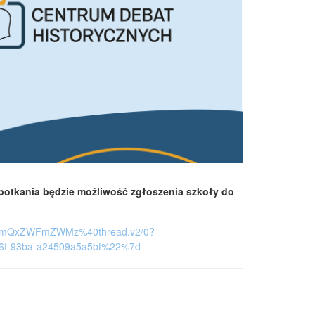
spotkania będzie możliwość zgłoszenia szkoły do
TI2NmQxZWFmZWMz%40thread.v2/0?
6f-93ba-a24509a5a5bf%22%7d