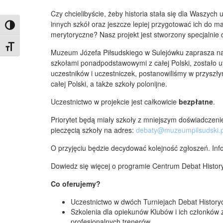
Czy chcielibyście, żeby historia stała się dla Waszych
innych szkół oraz jeszcze lepiej przygotować ich do m
Toggle High Contrast
merytoryczne? Nasz projekt jest stworzony specjalnie 
Toggle Font size
Muzeum Józefa Piłsudskiego w Sulejówku zaprasza na
szkołami ponadpodstawowymi z całej Polski, zostało 
uczestników i uczestniczek, postanowiliśmy w przyszł
całej Polski, a także szkoły polonijne.
Uczestnictwo w projekcie jest całkowicie
bezpłatne
.
Priorytet będą miały szkoły z mniejszym doświadczeni
pieczęcią szkoły na adres:
debaty@muzeumpilsudski.p
O przyjęciu będzie decydować kolejność zgłoszeń. Info
Dowiedz się więcej o programie Centrum Debat History
Co oferujemy?
Uczestnictwo w dwóch Turniejach Debat History
Szkolenia dla opiekunów Klubów i ich członków 
profesjonalnych trenerów.