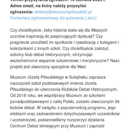
Adres email, na który należy przysyłać
zgłoszenia:
debaty@muzeumpilsudski.pl
Formularz zgłoszeniowy do pobrania (.doc)
Czy chcielibyście, żeby historia stała się dla Waszych
uczniów inspiracją do pasjonujących dyskusji? Czy
pragniecie umożliwić im spotkanie i rywalizację z kolegami i
koleżankami z innych szkół. Czy chcielibyście założyć
szkolny klub debat historycznych, otrzymując
wszechstronne wsparcie szkoleniowe i merytoryczne? Nasz
projekt jest stworzony specjalnie dla Was!
Muzeum Józefa Piłsudskiego w Sulejówku zaprasza
nauczycieli szkół podstawowych imienia Józefa
Piłsudskiego do utworzenia Klubików Debat Historycznych.
Od 2018 roku, we współpracy Muzeum ze szkołami
ponadpodstawowymi z całej Polski, zostało utworzonych 56
klubów debat. W związku z popularnością programu, jego
efektami oraz zadowoleniem dotychczasowych uczestników
i uczestniczek, postanowiliśmy rozszerzyć działania
Centrum Debat istniejącym przy Muzeum i zaprosić