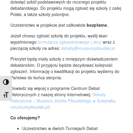
dziesięć szkół podstawowych do rocznego projektu
debatanckiego. Do projektu mogą zgłosić się szkoły z całej
Polski, a także szkoły polonijne.
Uczestnictwo w projekcie jest całkowicie
bezpłatne
.
Jeżeli chcesz zgłosić szkołę do projektu, wyślij skan
wypełnionego
formularza zgłoszeniowego (.doc)
wraz z
pieczęcią szkoły na adres:
debaty@muzeumpilsudski.pl
Priorytet będą miały szkoły z mniejszym doświadczeniem
debatanckim. O przyjęciu będzie decydować kolejność
zgłoszeń. Informację o kwalifikacji do projektu wyślemy do
Państwa do końca sierpnia.
Toggle High Contrast
Dowiedz się więcej o programie Centrum Debat
Historycznych z naszej strony internetowej:
Debaty
Toggle Font size
historyczne – Muzeum Józefa Piłsudskiego w Sulejówku
(muzeumpilsudski.pl)
Co oferujemy?
Uczestnictwo w dwóch Turniejach Debat