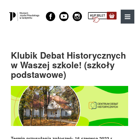
Muzeum Józefa Piłsudskiego w Sulejówku
MENU
Klubik Debat Historycznych
w Waszej szkole! (szkoły
podstawowe)
Termin przysyłania zgłoszeń: 16 czerwca 2023 r.