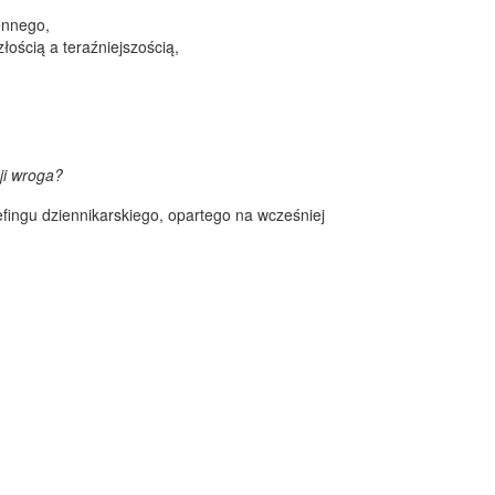
ennego,
ością a teraźniejszością,
ji wroga?
efingu dziennikarskiego, opartego na wcześniej