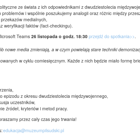
olityczne ze świata z ich odpowiednikami z dwudziestolecia międzywoj
problemów i wspólnie poszukujemy analogii oraz różnic między przeszł
zy przekazów medialnych,
 weryfikacji faktów (fact-checkingu).
 Microsoft Teams
26 listopada o godz. 18:30
przejdź do spotkania>>
.
ób nowe media zmieniają, a w czym powielają stare techniki demonizac
lizowanych w cyklu comiesięcznym. Każde z nich będzie miało formę bri
rzenia,
ego epizodu z okresu dwudziestolecia międzywojennego,
kusja uczestników,
e źródeł, kryteriów i metod pracy.
raszamy przez cały czas jego trwania!
s:
edukacja@muzeumpilsudski.pl