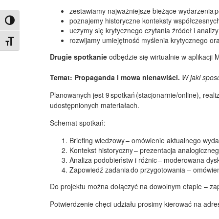
zestawiamy najważniejsze bieżące wydarzenia p
poznajemy historyczne konteksty współczesnych 
Toggle High Contrast
uczymy się krytycznego czytania źródeł i anali
rozwijamy umiejętność myślenia krytycznego oraz
Toggle Font size
Drugie spotkanie
odbędzie się wirtualnie w aplikacji
Temat:
Propaganda i mowa nienawiści.
W jaki spos
Planowanych jest 9 spotkań (stacjonarnie/online), rea
udostępnionych materiałach.
Schemat spotkań:
Briefing wiedzowy – omówienie aktualnego wyda
Kontekst historyczny – prezentacja analogiczn
Analiza podobieństw i różnic – moderowana dys
Zapowiedź zadania do przygotowania – omówieni
Do projektu można dołączyć na dowolnym etapie – zap
Potwierdzenie chęci udziału prosimy kierować na adre