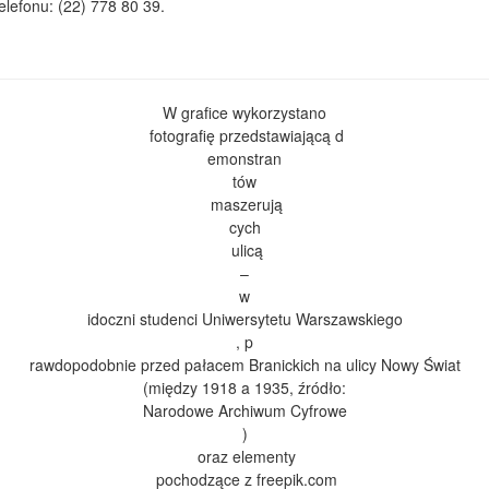
lefonu: (22) 778 80 39.
W grafice wykorzystano
fotografię przedstawiającą d
emonstran
tów
maszerują
cych
ulicą
–
w
idoczni studenci Uniwersytetu Warszawskiego
, p
rawdopodobnie przed pałacem Branickich na ulicy Nowy Świat
(między 1918 a 1935, źródło:
Narodowe Archiwum Cyfrowe
)
oraz elementy
pochodzące z freepik.com