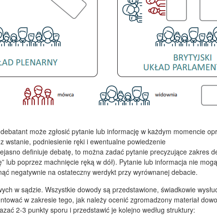
batant może zgłosić pytanie lub informację w każdym momencie opróc
 wstanie, podniesienie ręki i ewentualne powiedzenie
niejasno definiuje debatę, to można zadać pytanie precyzujące zakres d
ę” lub poprzez machnięcie ręką w dół). Pytanie lub informacja nie mogą
łynąć negatywnie na ostateczny werdykt przy wyrównanej debacie.
 w sądzie. Wszystkie dowody są przedstawione, świadkowie wysłucha
ować w zakresie tego, jak należy ocenić zgromadzony materiał dowod
ać 2-3 punkty sporu i przedstawić je kolejno według struktury: