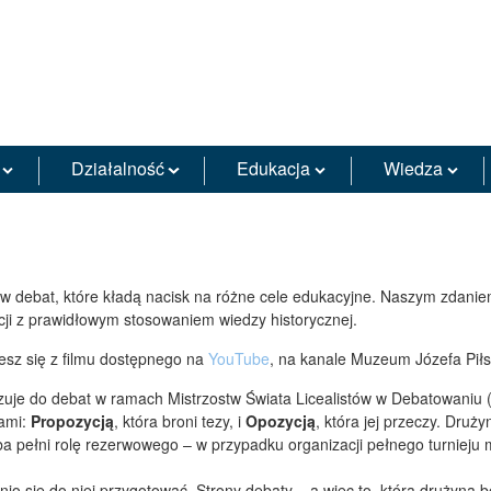
Działalność
Edukacja
Wiedza
tów debat, które kładą nacisk na różne cele edukacyjne. Naszym zdan
cji z prawidłowym stosowaniem wiedzy historycznej.
iesz się z filmu dostępnego na
YouTube
, na kanale Muzeum Józefa Pił
uje do debat w ramach Mistrzostw Świata Licealistów w Debatowaniu 
ami:
Propozycją
, która broni tezy, i
Opozycją
, która jej przeczy. Druż
ba pełni rolę rezerwowego – w przypadku organizacji pełnego turnieju 
dnio się do niej przygotować. Strony debaty – a więc to, która drużyna 