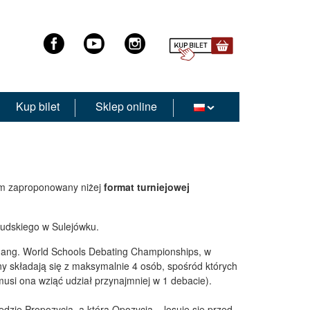
Kup bilet
Sklep online
iem zaproponowany niżej
format turniejowej
sudskiego w Sulejówku.
(ang. World Schools Debating Championships, w
yny składają się z maksymalnie 4 osób, spośród których
musi ona wziąć udział przynajmniej w 1 debacie).
będzie Propozycją, a która Opozycją – losuje się przed