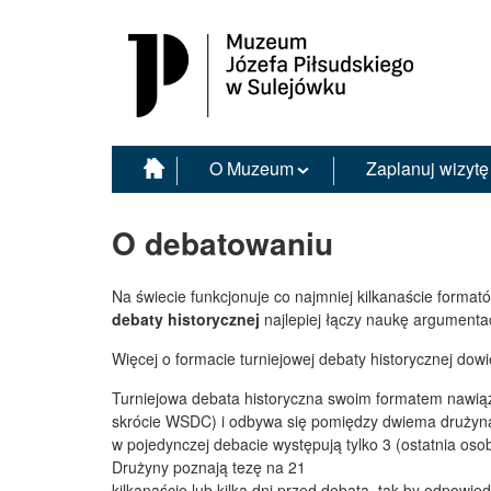
Muzeum Józefa Piłsudskiego w Sulejówku
O Muzeum
Zaplanuj wizytę
O debatowaniu
Na świecie funkcjonuje co najmniej kilkanaście forma
debaty historycznej
najlepiej łączy naukę argumenta
Więcej o formacie turniejowej debaty historycznej dow
Turniejowa debata historyczna swoim formatem nawiąz
skrócie WSDC) i odbywa się pomiędzy dwiema drużyn
w pojedynczej debacie występują tylko 3 (ostatnia oso
Drużyny poznają tezę na 21
kilkanaście lub kilka dni przed debatą, tak by odpowie