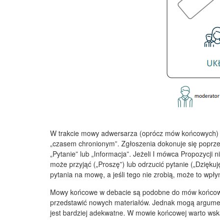
W trakcie mowy adwersarza (oprócz mów końcowych) de
„czasem chronionym”. Zgłoszenia dokonuje się poprzez
„Pytanie” lub „Informacja”. Jeżeli I mówca Propozycji 
może przyjąć („Proszę”) lub odrzucić pytanie („Dziękuj
pytania na mowę, a jeśli tego nie zrobią, może to wp
Mowy końcowe w debacie są podobne do mów końcowych
przedstawić nowych materiałów. Jednak mogą argument
jest bardziej adekwatne. W mowie końcowej warto wskaz