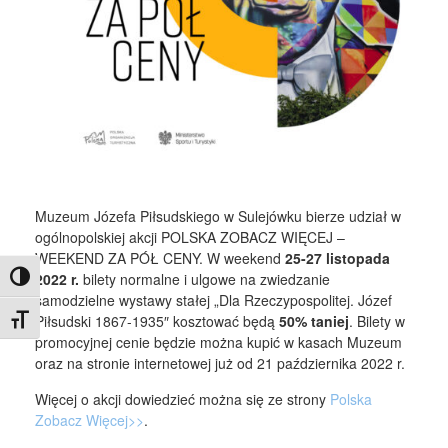
Muzeum Józefa Piłsudskiego w Sulejówku bierze udział w
ogólnopolskiej akcji POLSKA ZOBACZ WIĘCEJ –
WEEKEND ZA PÓŁ CENY. W weekend
25-27 listopada
2022 r.
bilety normalne i ulgowe na zwiedzanie
Toggle High Contrast
samodzielne wystawy stałej „Dla Rzeczypospolitej. Józef
Piłsudski 1867-1935″ kosztować będą
50% taniej
. Bilety w
Toggle Font size
promocyjnej cenie będzie można kupić w kasach Muzeum
oraz na stronie internetowej już od 21 października 2022 r.
Więcej o akcji dowiedzieć można się ze strony
Polska
Zobacz Więcej>>
.