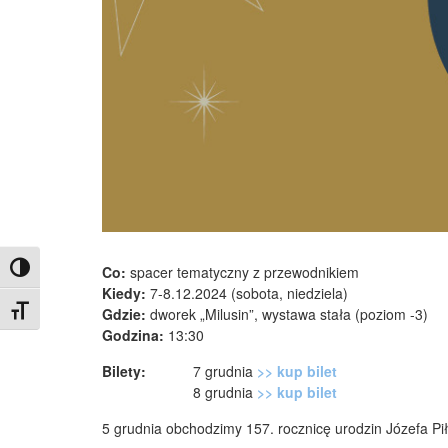
Toggle High Contrast
Co:
spacer tematyczny z przewodnikiem
Kiedy:
7-8.12.2024 (sobota, niedziela)
Toggle Font size
Gdzie:
dworek „Milusin”, wystawa stała (poziom -3)
Godzina:
13:30
Bilety:
7 grudnia
>> kup bilet
8 grudnia
>> kup bilet
5 grudnia obchodzimy 157. rocznicę urodzin Józefa Pi