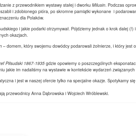
dzanie z przewodnikiem wystawy stałej i dworku
Milusin
. Podczas opro
 szabli i zdobionego pióra, po skromne pamiątki wykonane i podarowa
o znaczeniu dla Polaków.
sudskiego i jakie podarki otrzymywał. Pójdziemy jednak o krok dalej (!
nych okazjach.
in
– domem, który swojemu dowódcy podarowali żołnierze, i który jest 
zef Piłsudski 1867-1935
gdzie opowiemy o poszczególnych eksponatach, 
iu jakie im nadaliśmy na wystawie w kontekście wydarzeń związanych z 
yczna i jest w naszej ofercie tylko na specjalne okazje. Spotykamy się
zają przewodnicy Anna Dąbrowska i Wojciech Wróblewski.