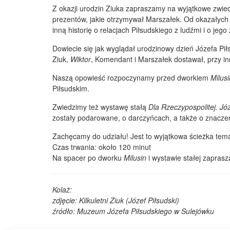
Z okazji urodzin Ziuka zapraszamy na wyjątkowe zwie
prezentów, jakie otrzymywał Marszałek. Od okazałych
inną historię o relacjach Piłsudskiego z ludźmi i o jeg
Dowiecie się jak wyglądał urodzinowy dzień Józefa Pił
Ziuk,
Wiktor
, Komendant i Marszałek dostawał, przy in
Naszą opowieść rozpoczynamy przed dworkiem
Milus
Piłsudskim.
Zwiedzimy też wystawę stałą
Dla Rzeczypospolitej. Jó
zostały podarowane, o darczyńcach, a także o znaczen
Zachęcamy do udziału! Jest to wyjątkowa ścieżka temat
Czas trwania: około 120 minut
Na spacer po dworku
Milusin
i wystawie stałej zapras
Kolaż:
zdjęcie: Kilkuletni Ziuk (Józef Piłsudski)
źródło: Muzeum Józefa Piłsudskiego w Sulejówku