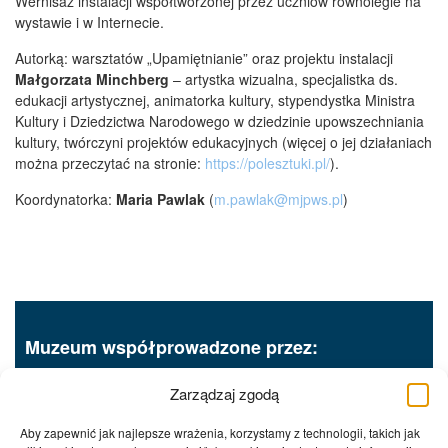
Wernisaż instalacji współtworzonej przez uczniów równolegle na
wystawie i w Internecie.
Autorką: warsztatów „Upamiętnianie” oraz projektu instalacji
Małgorzata Minchberg
– artystka wizualna, specjalistka ds.
edukacji artystycznej, animatorka kultury, stypendystka Ministra
Kultury i Dziedzictwa Narodowego w dziedzinie upowszechniania
kultury, twórczyni projektów edukacyjnych (więcej o jej działaniach
można przeczytać na stronie:
https://polesztuki.pl/
).
Koordynatorka:
Maria Pawlak
(
m.pawlak@mjpws.pl
)
Muzeum współprowadzone przez:
Zarządzaj zgodą
Aby zapewnić jak najlepsze wrażenia, korzystamy z technologii, takich jak