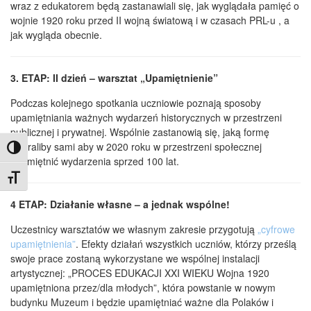
wraz z edukatorem będą zastanawiali się, jak wyglądała pamięć o
wojnie 1920 roku przed II wojną światową i w czasach PRL-u , a
jak wygląda obecnie.
3. ETAP: II dzień – warsztat „Upamiętnienie”
Podczas kolejnego spotkania uczniowie poznają sposoby
upamiętniania ważnych wydarzeń historycznych w przestrzeni
publicznej i prywatnej. Wspólnie zastanowią się, jaką formę
wybraliby sami aby w 2020 roku w przestrzeni społecznej
Toggle High Contrast
upamiętnić wydarzenia sprzed 100 lat.
Toggle Font size
4 ETAP: Działanie własne – a jednak wspólne!
Uczestnicy warsztatów we własnym zakresie przygotują
„cyfrowe
upamiętnienia”
. Efekty działań wszystkich uczniów, którzy prześlą
swoje prace zostaną wykorzystane we wspólnej instalacji
artystycznej: „PROCES EDUKACJI XXI WIEKU Wojna 1920
upamiętniona przez/dla młodych”, która powstanie w nowym
budynku Muzeum i będzie upamiętniać ważne dla Polaków i