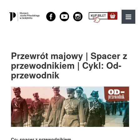
Muzeum Józefa Piłsudskiego w Sulejówku
MENU
Przewrót majowy | Spacer z
przewodnikiem | Cykl: Od-
przewodnik
Co: spacer z przewodnikiem