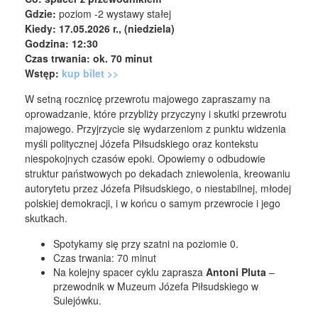
Gdzie:
poziom -2 wystawy stałej
Kiedy: 17.05.2026 r., (niedziela)
Godzina: 12:30
Czas trwania: ok. 70 minut
Wstęp:
kup bilet >>
W setną rocznicę przewrotu majowego zapraszamy na
oprowadzanie, które przybliży przyczyny i skutki przewrotu
majowego. Przyjrzycie się wydarzeniom z punktu widzenia
myśli politycznej Józefa Piłsudskiego oraz kontekstu
niespokojnych czasów epoki. Opowiemy o odbudowie
struktur państwowych po dekadach zniewolenia, kreowaniu
autorytetu przez Józefa Piłsudskiego, o niestabilnej, młodej
polskiej demokracji, i w końcu o samym przewrocie i jego
skutkach.
Spotykamy się przy szatni na poziomie 0.
Czas trwania: 70 minut
Na kolejny spacer cyklu zaprasza
Antoni Pluta
–
przewodnik w Muzeum Józefa Piłsudskiego w
Sulejówku.