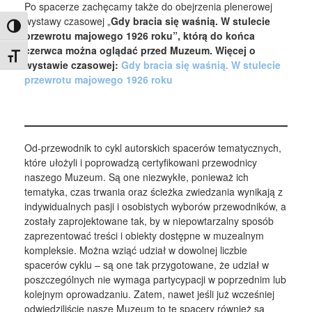
Po spacerze zachęcamy także do obejrzenia plenerowej
wystawy czasowej „
Gdy bracia się waśnią. W stulecie
Toggle High Contrast
przewrotu majowego 1926 roku”, którą do końca
czerwca można oglądać przed Muzeum. Więcej o
Toggle Font size
wystawie czasowej:
Gdy bracia się waśnią. W stulecie
przewrotu majowego 1926 roku
Od-przewodnik to cykl autorskich spacerów tematycznych,
które ułożyli i poprowadzą certyfikowani przewodnicy
naszego Muzeum. Są one niezwykłe, ponieważ ich
tematyka, czas trwania oraz ścieżka zwiedzania wynikają z
indywidualnych pasji i osobistych wyborów przewodników, a
zostały zaprojektowane tak, by w niepowtarzalny sposób
zaprezentować treści i obiekty dostępne w muzealnym
kompleksie. Można wziąć udział w dowolnej liczbie
spacerów cyklu – są one tak przygotowane, że udział w
poszczególnych nie wymaga partycypacji w poprzednim lub
kolejnym oprowadzaniu. Zatem, nawet jeśli już wcześniej
odwiedziliście nasze Muzeum to te spacery również są