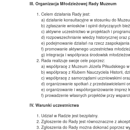
III. Organizacja Młodzieżowej Rady Muzeum
Celem działania Rady jest:
a) działanie konsultacyjne w stosunku do Muze
b) zgłaszanie wniosków i opinii dotyczących bie
c) aktywne uczestnictwo w projektach i progra
d) rozpowszechnianie wiedzy historycznej oraz 
e) podejmowanie działań na rzecz zaspokajania 
f) promowanie aktywnego uczestnictwa młodzież
g) integracja i współpraca środowisk młodzieżo
Rada realizuje swoje cele poprzez:
a) współpracę z Muzeum Józefa Piłsudskiego w
b) współpracę z Klubem Nauczyciela Historii, d
c) współpracę z samorządami uczniowskimi oraz
d) organizowanie spotkań z przedstawicielami orga
e) organizowanie i współorganizowanie imprez ku
f) prowadzenie własnych projektów przy wsparc
IV. Warunki uczestnictwa
Udział w Radzie jest bezpłatny.
Zgłoszenie do Rady jest równoznaczne z akcept
Zgłoszenia do Rady można dokonać poprzez wyp