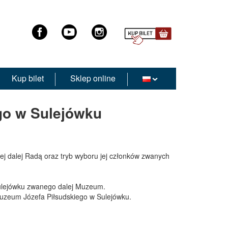
Kup bilet
Sklep online
go w Sulejówku
j dalej Radą oraz tryb wyboru jej członków zwanych
Sulejówku zwanego dalej Muzeum.
Muzeum Józefa Piłsudskiego w Sulejówku.