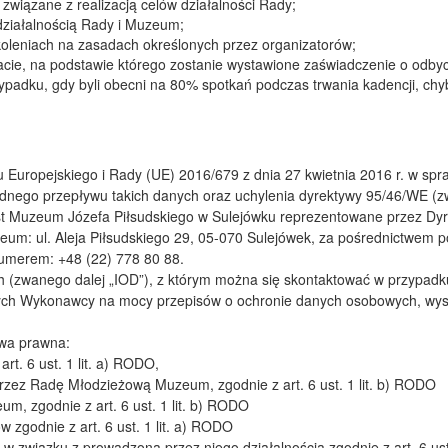
wy związane z realizacją celów działalności Rady;
działalnością Rady i Muzeum;
zkoleniach na zasadach określonych przez organizatorów;
cie, na podstawie którego zostanie wystawione zaświadczenie o odbyci
zypadku, gdy byli obecni na 80% spotkań podczas trwania kadencji, chy
u Europejskiego i Rady (UE) 2016/679 z dnia 27 kwietnia 2016 r. w sp
nego przepływu takich danych oraz uchylenia dyrektywy 95/46/WE (z
 Muzeum Józefa Piłsudskiego w Sulejówku reprezentowane przez Dyre
um: ul. Aleja Piłsudskiego 29, 05-070 Sulejówek, za pośrednictwem poc
numerem: +48 (22) 778 80 88.
h (zwanego dalej „IOD”), z którym można się skontaktować w przypadk
ych Wykonawcy na mocy przepisów o ochronie danych osobowych, wysy
awa prawna:
rt. 6 ust. 1 lit. a) RODO,
 przez Radę Młodzieżową Muzeum, zgodnie z art. 6 ust. 1 lit. b) RODO
m, zgodnie z art. 6 ust. 1 lit. b) RODO
w zgodnie z art. 6 ust. 1 lit. a) RODO
 związku z prowadzoną przez niego działalnością zgodnie z art. 6 ust.