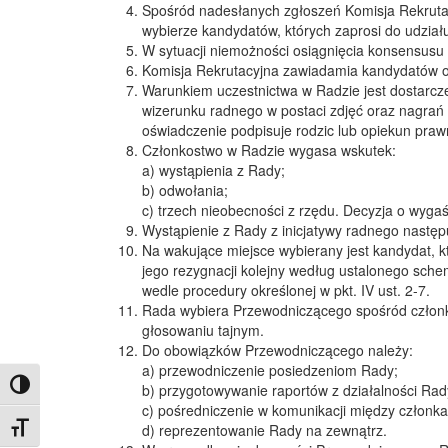
Spośród nadesłanych zgłoszeń Komisja Rekrutac
wybierze kandydatów, których zaprosi do udział
W sytuacji niemożności osiągnięcia konsensusu
Komisja Rekrutacyjna zawiadamia kandydatów o 
Warunkiem uczestnictwa w Radzie jest dostarc
wizerunku radnego w postaci zdjęć oraz nagrań 
oświadczenie podpisuje rodzic lub opiekun pra
Członkostwo w Radzie wygasa wskutek:
a) wystąpienia z Rady;
b) odwołania;
c) trzech nieobecności z rzędu. Decyzja o wyga
Wystąpienie z Rady z inicjatywy radnego następ
Na wakujące miejsce wybierany jest kandydat, k
jego rezygnacji kolejny według ustalonego sc
wedle procedury określonej w pkt. IV ust. 2-7.
Rada wybiera Przewodniczącego spośród członkó
głosowaniu tajnym.
Do obowiązków Przewodniczącego należy:
a) przewodniczenie posiedzeniom Rady;
Toggle High Contrast
b) przygotowywanie raportów z działalności Rad
c) pośredniczenie w komunikacji między członk
d) reprezentowanie Rady na zewnątrz.
Toggle Font size