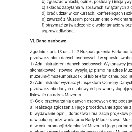
b) zgłaszać wnioski, opinie, postulaty i inicjaty
c) składać zapytania w sprawach związanych z 
d) brać udział w konkursach, konferencjach i s
e) zawrzeć z Muzeum porozumienie o wolontaria
f) otrzymać zaświadczenie o wolontariacie w pr
usprawiedliwione.
VI. Dane osobowe
Zgodnie z art. 13 ust. 1 i 2 Rozporządzenia Parlament
przetwarzaniem danych osobowych i w sprawie swobod
1) Administratorem danych osobowych Wykonawcy jest
skontaktować listownie, wysyłając pismo na adres Muze
muzeum@muzeumpilsudski.pl
lub telefonicznie, pod 
2) Administrator wyznaczył Inspektora Ochrony Danyc
przetwarzania danych osobowych i praw przysługując
listownie na adres Muzeum.
3) Cele przetwarzania danych osobowych oraz podst
a. realizacja zgłoszenia i jego procedowanie zgodnie z a
b. wydawanie opinii, doradztwo i realizacja projektów
c. w celu organizowania prac Rady Młodzieżowej Muzeu
d. w celu promocji działalności Muzeum i jego partneró
e. obrony praw i dochodzenia roszczeń przez Muzeum w