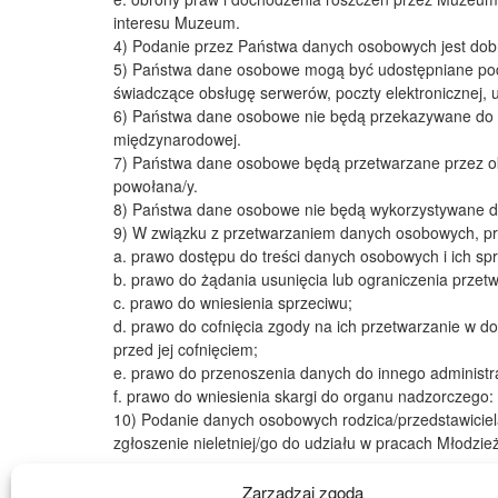
interesu Muzeum.
4) Podanie przez Państwa danych osobowych jest dobro
5) Państwa dane osobowe mogą być udostępniane podmi
świadczące obsługę serwerów, poczty elektronicznej,
6) Państwa dane osobowe nie będą przekazywane do pa
międzynarodowej.
7) Państwa dane osobowe będą przetwarzane przez okr
powołana/y.
8) Państwa dane osobowe nie będą wykorzystywane do
9) W związku z przetwarzaniem danych osobowych, pr
a. prawo dostępu do treści danych osobowych i ich sp
b. prawo do żądania usunięcia lub ograniczenia prze
c. prawo do wniesienia sprzeciwu;
d. prawo do cofnięcia zgody na ich przetwarzanie w
przed jej cofnięciem;
e. prawo do przenoszenia danych do innego administr
f. prawo do wniesienia skargi do organu nadzorczeg
10) Podanie danych osobowych rodzica/przedstawicie
zgłoszenie nieletniej/go do udziału w pracach Młodz
Załącznik nr 1
Zarządzaj zgodą