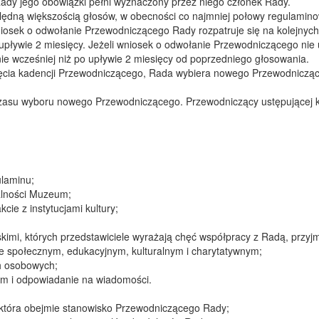
dy jego obowiązki pełni wyznaczony przez niego członek Rady.
ną większością głosów, w obecności co najmniej połowy regulamino
osek o odwołanie Przewodniczącego Rady rozpatruje się na kolejnych
 upływie 2 miesięcy. Jeżeli wniosek o odwołanie Przewodniczącego nie
ie wcześniej niż po upływie 2 miesięcy od poprzedniego głosowania.
ięcia kadencji Przewodniczącego, Rada wybiera nowego Przewodniczą
zasu wyboru nowego Przewodniczącego. Przewodniczący ustępującej ka
ulaminu;
łalności Muzeum;
cie z instytucjami kultury;
kimi, których przedstawiciele wyrażają chęć współpracy z Radą, przyj
rze społecznym, edukacyjnym, kulturalnym i charytatywnym;
h osobowych;
em i odpowiadanie na wiadomości.
 która obejmie stanowisko Przewodniczącego Rady;