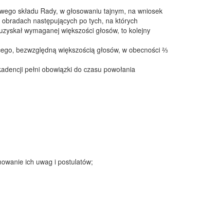
wego składu Rady, w głosowaniu tajnym, na wniosek
 obradach następujących po tych, na których
 uzyskał wymaganej większości głosów, to kolejny
cego, bezwzględną większością głosów, w obecności ⅔
dencji pełni obowiązki do czasu powołania
mowanie ich uwag i postulatów;