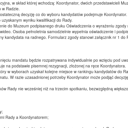
yjna, w skład której wchodzą: Koordynator, dwóch przedstawicieli Mu
u w Radzie.
 ostateczną decyzję co do wyboru kandydatów podejmuje Koordynator.
uzyskanym wyniku kwalifikacji do Rady.
zenie do Muzeum podpisanego druku Oświadczenia o wyrażeniu zgody n
wideo. Osoba pełnoletnia samodzielnie wypełnia oświadczenie i podpisu
wny kandydata na radnego. Formularz zgody stanowi załącznik nr 1 do
śnięciu mandatu będzie rozpatrywana indywidualnie po wzięciu pod uwag
uje na podstawie pisemnej rezygnacji, złożonej na ręce Koordynatora.
tóry w wyborach uzyskał kolejne miejsce w rankingu kandydatów do Rad
hematu. W razie uzasadnionej potrzeby Koordynator może podjąć decy
w Rady nie wcześniej niż na trzecim spotkaniu, bezwzględną większo
y;
ami Rady a Koordynatorem;