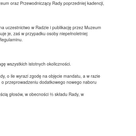
zeum oraz Przewodniczący Rady poprzedniej kadencji,
a uczestnictwo w Radzie i publikację przez Muzeum
je je, zaś w przypadku osoby niepełnoletniej
 Regulaminu.
ę wszystkich istotnych okoliczności.
y, o ile wyrazi zgodę na objęcie mandatu, a w razie
zję o przeprowadzeniu dodatkowego nowego naboru
ścią głosów, w obecności ⅔ składu Rady, w