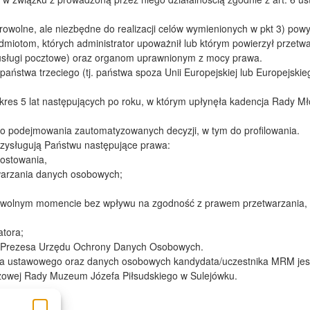
wolne, ale niezbędne do realizacji celów wymienionych w pkt 3) powy
otom, których administrator upoważnił lub którym powierzył przetwa
 usługi pocztowe) oraz organom uprawnionym z mocy prawa.
ństwa trzeciego (tj. państwa spoza Unii Europejskiej lub Europejski
es 5 lat następujących po roku, w którym upłynęła kadencja Rady Mł
 podejmowania zautomatyzowanych decyzji, w tym do profilowania.
zysługują Państwu następujące prawa:
rostowania,
twarzania danych osobowych;
 dowolnym momencie bez wpływu na zgodność z prawem przetwarzania,
atora;
o: Prezesa Urzędu Ochrony Danych Osobowych.
la ustawowego oraz danych osobowych kandydata/uczestnika MRM jest 
ieżowej Rady Muzeum Józefa Piłsudskiego w Sulejówku.