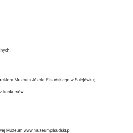
lnych;
yrektora Muzeum Józefa Piłsudskiego w Sulejówku;
az konkursów;
owej Muzeum www.muzeumpilsudski.pl.