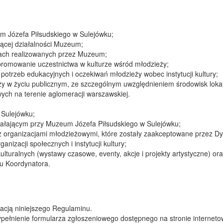
um Józefa Piłsudskiego w Sulejówku;
żącej działalności Muzeum;
mach realizowanych przez Muzeum;
promowanie uczestnictwa w kulturze wśród młodzieży;
potrzeb edukacyjnych i oczekiwań młodzieży wobec instytucji kultury;
y w życiu publicznym, ze szczególnym uwzględnieniem środowisk loka
wych na terenie aglomeracji warszawskiej.
 Sulejówku;
ziałającym przy Muzeum Józefa Piłsudskiego w Sulejówku;
 organizacjami młodzieżowymi, które zostały zaakceptowane przez D
nizacji społecznych i instytucji kultury;
lturalnych (wystawy czasowe, eventy, akcje i projekty artystyczne) or
iu Koordynatora.
acją niniejszego Regulaminu.
ełnienie formularza zgłoszeniowego dostępnego na stronie internet