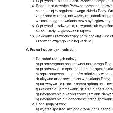
W przypadku nieobecności Przewodniczącego Ra
Rada może odwołać Przewodniczącego bezwzględ
co najmniej ⅕ regulaminowego składu Rady. Wni
zgłoszono wniosek, nie wcześniej jednak niż po
wniosek o jego odwołanie może być zgłoszony n
W przypadku odwołania, rezygnacji lub wygaśn
składu Rady, w głosowaniu tajnym.
Odwołany Przewodniczący pełni obowiązki do c
Przewodniczącego kolejnej kadencji.
V. Prawa i obowiązki radnych
Do zadań radnych należy:
a) przestrzeganie postanowień niniejszego Reg
b) przedstawianie opinii na temat bieżącej dzia
c) reprezentowanie interesów młodzieży w kontak
d) aktywne angażowanie się w działania Rady;
e) utrzymywanie relacji z samorządami uczniows
f) inicjowanie i promowanie działań o charakte
g) informowanie o każdorazowej zmianie danyc
h) informowanie o nieobecności przed spotkani
Radni mają prawo:
a) wybrać spośród swojego grona jedną osobę,