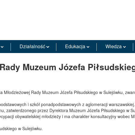
Działalność
Edukacja
Wiedza
 Rady Muzeum Józefa Piłsudskie
ania Młodzieżowej Rady Muzeum Józefa Piłsudskiego w Sulejówku, zwane
ł podstawowych i szkół ponadpodstawowych z aglomeracji warszawskiej.
inu, zatwierdzonego przez Dyrektora Muzeum Józefa Piłsudskiego w 
ypacji obywatelskiej młodzieży i ma charakter konsultacyjny wobec 
sudskiego w Sulejówku.