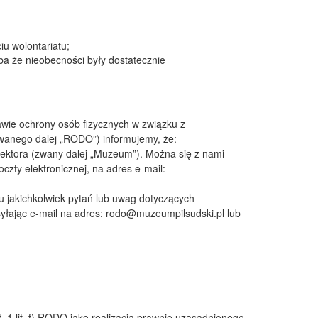
u wolontariatu;
ba że nieobecności były dostatecznie
rawie ochrony osób fizycznych w związku z
wanego dalej „RODO”) informujemy, że:
ktora (zwany dalej „Muzeum”). Można się z nami
zty elektronicznej, na adres e-mail:
u jakichkolwiek pytań lub uwag dotyczących
łając e-mail na adres:
rodo@muzeumpilsudski.pl
lub
 1 lit. f) RODO jako realizacja prawnie uzasadnionego