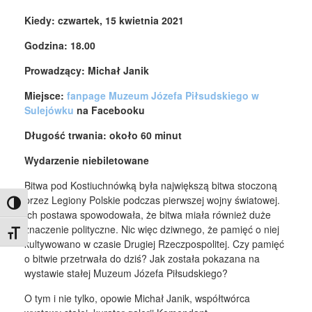
Kiedy: czwartek, 15 kwietnia 2021
Godzina: 18.00
Prowadzący: Michał Janik
Miejsce:
fanpage Muzeum Józefa Piłsudskiego w
Sulejówku
na Facebooku
Długość trwania: około 60 minut
Wydarzenie niebiletowane
Bitwa pod Kostiuchnówką była największą bitwa stoczoną
przez Legiony Polskie podczas pierwszej wojny światowej.
Toggle High Contrast
Ich postawa spowodowała, że bitwa miała również duże
znaczenie polityczne. Nic więc dziwnego, że pamięć o niej
Toggle Font size
kultywowano w czasie Drugiej Rzeczpospolitej. Czy pamięć
o bitwie przetrwała do dziś? Jak została pokazana na
wystawie stałej Muzeum Józefa Piłsudskiego?
O tym i nie tylko, opowie Michał Janik, współtwórca