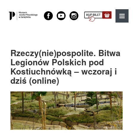
Muzeum Józefa Piłsudskiego w Sulejówku
MENU
Rzeczy(nie)pospolite. Bitwa
Legionów Polskich pod
Kostiuchnówką – wczoraj i
dziś (online)