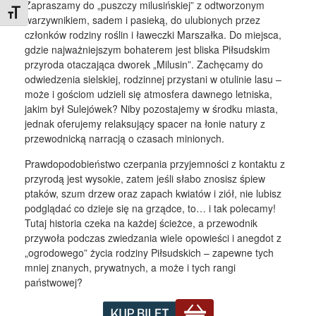
Zapraszamy do „puszczy milusińskiej” z odtworzonym
Toggle Font size
warzywnikiem, sadem i pasieką, do ulubionych przez
członków rodziny roślin i ławeczki Marszałka. Do miejsca,
gdzie najważniejszym bohaterem jest bliska Piłsudskim
przyroda otaczająca dworek „Milusin”. Zachęcamy do
odwiedzenia sielskiej, rodzinnej przystani w otulinie lasu –
może i gościom udzieli się atmosfera dawnego letniska,
jakim był Sulejówek? Niby pozostajemy w środku miasta,
jednak oferujemy relaksujący spacer na łonie natury z
przewodnicką narracją o czasach minionych.
Prawdopodobieństwo czerpania przyjemności z kontaktu z
przyrodą jest wysokie, zatem jeśli słabo znosisz śpiew
ptaków, szum drzew oraz zapach kwiatów i ziół, nie lubisz
podglądać co dzieje się na grządce, to… i tak polecamy!
Tutaj historia czeka na każdej ścieżce, a przewodnik
przywoła podczas zwiedzania wiele opowieści i anegdot z
„ogrodowego” życia rodziny Piłsudskich – zapewne tych
mniej znanych, prywatnych, a może i tych rangi
państwowej?