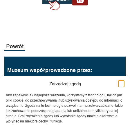
Powrót
Muzeum współprowadzone przez:
Zarządzaj zgodą
Aby zapewnić jak najlepsze wrażenia, korzystamy z technologii, takich jak
pliki cookie, do przechowywania i/lub uzyskiwania dostępu do informacji o
urządzeniu. Zgoda na te technologie pozwoli nam przetwarzać dane, takie
jak zachowanie podczas przeglądania lub unikalne identyfikatory na tej
Procedury wewnętrzne
RODO
stronie. Brak wyrażenia zgody lub wycofanie zgody może niekorzystnie
Polityka prywatności
Deklaracja dostępności
wpłynąć na niektóre cechy i funkcje.
Kontakt
System zgłoszeń wewnętrznych sygnalistów