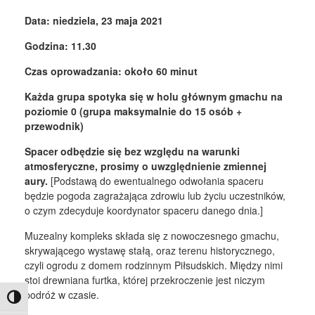
Data: niedziela, 23 maja 2021
Godzina: 11.30
Czas oprowadzania: około 60 minut
Każda grupa spotyka się w holu głównym gmachu na
poziomie 0 (grupa maksymalnie do 15 osób +
przewodnik)
Spacer odbędzie się bez względu na warunki
atmosferyczne, prosimy o uwzględnienie zmiennej
aury.
[Podstawą do ewentualnego odwołania spaceru
będzie pogoda zagrażająca zdrowiu lub życiu uczestników,
o czym zdecyduje koordynator spaceru danego dnia.]
Muzealny kompleks składa się z nowoczesnego gmachu,
skrywającego wystawę stałą, oraz terenu historycznego,
czyli ogrodu z domem rodzinnym Piłsudskich. Między nimi
stoi drewniana furtka, której przekroczenie jest niczym
podróż w czasie.
Toggle High Contrast