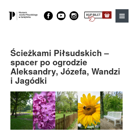
Muzeum Józefa Piłsudskiego w Sulejówku
MENU
Ścieżkami Piłsudskich –
spacer po ogrodzie
Aleksandry, Józefa, Wandzi
i Jagódki