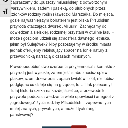
Toggle High Contrast
Zapraszamy do „puszczy milusińskiej” z odtworzonym
warzywnikiem, sadem i pasieką, do ulubionych przez
Toggle Font size
członków rodziny roślin i ławeczki Marszałka. Do miejsca,
gdzie najważniejszym bohaterem jest bliska Piłsudskim
przyroda otaczająca dworek „Milusin”. Zachęcamy do
odwiedzenia sielskiej, rodzinnej przystani w otulinie lasu –
może i gościom udzieli się atmosfera dawnego letniska,
jakim był Sulejówek? Niby pozostajemy w środku miasta,
jednak oferujemy relaksujący spacer na łonie natury z
przewodnicką narracją o czasach minionych.
Prawdopodobieństwo czerpania przyjemności z kontaktu z
przyrodą jest wysokie, zatem jeśli słabo znosisz śpiew
ptaków, szum drzew oraz zapach kwiatów i ziół, nie lubisz
podglądać co dzieje się na grządce, to… i tak polecamy!
Tutaj historia czeka na każdej ścieżce, a przewodnik
przywoła podczas zwiedzania wiele opowieści i anegdot z
„ogrodowego” życia rodziny Piłsudskich – zapewne tych
mniej znanych, prywatnych, a może i tych rangi
państwowej?