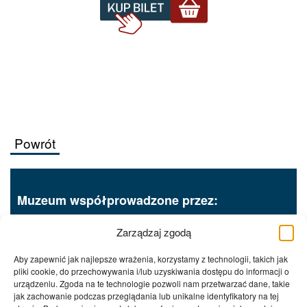
Powrót
Muzeum współprowadzone przez:
Zarządzaj zgodą
Aby zapewnić jak najlepsze wrażenia, korzystamy z technologii, takich jak
pliki cookie, do przechowywania i/lub uzyskiwania dostępu do informacji o
urządzeniu. Zgoda na te technologie pozwoli nam przetwarzać dane, takie
jak zachowanie podczas przeglądania lub unikalne identyfikatory na tej
Procedury wewnętrzne
RODO