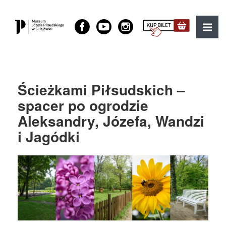
Muzeum Józefa Piłsudskiego w Sulejówku
MENU
Ścieżkami Piłsudskich –
spacer po ogrodzie
Aleksandry, Józefa, Wandzi
i Jagódki