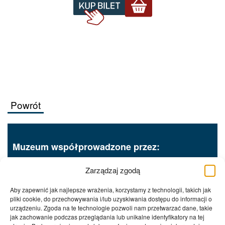
Powrót
Muzeum współprowadzone przez:
Zarządzaj zgodą
Aby zapewnić jak najlepsze wrażenia, korzystamy z technologii, takich jak
pliki cookie, do przechowywania i/lub uzyskiwania dostępu do informacji o
urządzeniu. Zgoda na te technologie pozwoli nam przetwarzać dane, takie
jak zachowanie podczas przeglądania lub unikalne identyfikatory na tej
Procedury wewnętrzne
RODO