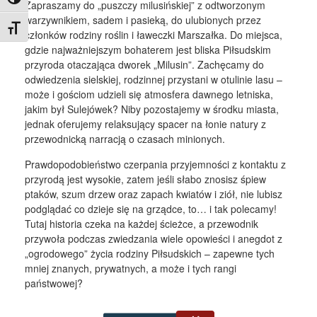
Toggle High Contrast
Zapraszamy do „puszczy milusińskiej” z odtworzonym
warzywnikiem, sadem i pasieką, do ulubionych przez
Toggle Font size
członków rodziny roślin i ławeczki Marszałka. Do miejsca,
gdzie najważniejszym bohaterem jest bliska Piłsudskim
przyroda otaczająca dworek „Milusin”. Zachęcamy do
odwiedzenia sielskiej, rodzinnej przystani w otulinie lasu –
może i gościom udzieli się atmosfera dawnego letniska,
jakim był Sulejówek? Niby pozostajemy w środku miasta,
jednak oferujemy relaksujący spacer na łonie natury z
przewodnicką narracją o czasach minionych.
Prawdopodobieństwo czerpania przyjemności z kontaktu z
przyrodą jest wysokie, zatem jeśli słabo znosisz śpiew
ptaków, szum drzew oraz zapach kwiatów i ziół, nie lubisz
podglądać co dzieje się na grządce, to… i tak polecamy!
Tutaj historia czeka na każdej ścieżce, a przewodnik
przywoła podczas zwiedzania wiele opowieści i anegdot z
„ogrodowego” życia rodziny Piłsudskich – zapewne tych
mniej znanych, prywatnych, a może i tych rangi
państwowej?