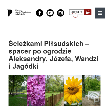
Muzeum Józefa Piłsudskiego w Sulejówku
MENU
Ścieżkami Piłsudskich –
spacer po ogrodzie
Aleksandry, Józefa, Wandzi
i Jagódki