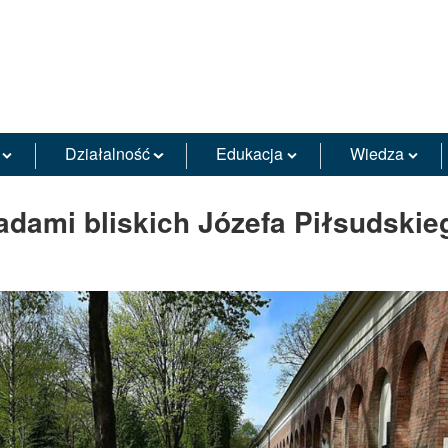
Działalność
Edukacja
Wiedza
adami bliskich Józefa Piłsudskie