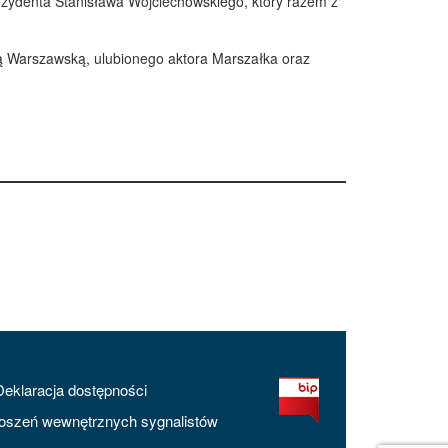
rezydenta Stanisława Wojciechowskiego, który razem z
wą Warszawską, ulubionego aktora Marszałka oraz
Deklaracja dostępności
oszeń wewnętrznych sygnalistów