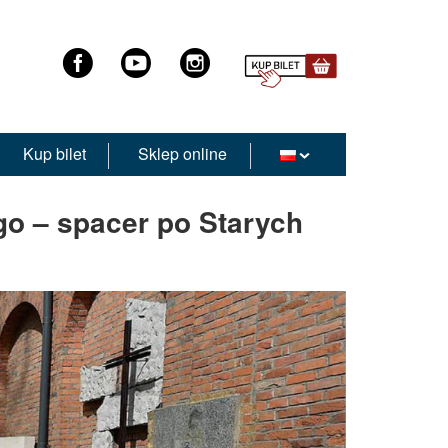
Kup bilet
Sklep online
go – spacer po Starych