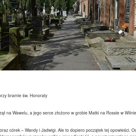
przy bramie św. Honoraty
ął na Wawelu, a jego serce złożono w grobie Matki na Rossie w Wilnie.
raz córek – Wandy i Jadwigi. Ale to dopiero początek tej opowieści. 