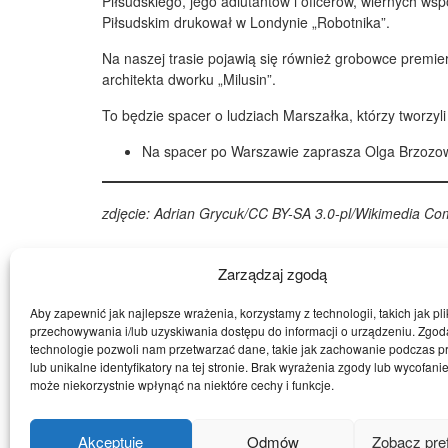
Piłsudskiego, jego adiutantów i oficerów, wiernych w
Piłsudskim drukował w Londynie „Robotnika”.
Na naszej trasie pojawią się również grobowce premie
architekta dworku „Milusin”.
To będzie spacer o ludziach Marszałka, którzy tworzyli j
Na spacer po Warszawie zaprasza
Olga Brzozo
zdjęcie: Adrian Grycuk/CC BY-SA 3.0-pl/Wikimedia C
Zarządzaj zgodą
Powrót
Aby zapewnić jak najlepsze wrażenia, korzystamy z technologii, takich jak pli
przechowywania i/lub uzyskiwania dostępu do informacji o urządzeniu. Zgod
technologie pozwoli nam przetwarzać dane, takie jak zachowanie podczas p
lub unikalne identyfikatory na tej stronie. Brak wyrażenia zgody lub wycofani
Muzeum współprowadzone przez:
może niekorzystnie wpłynąć na niektóre cechy i funkcje.
Akceptuję
Odmów
Zobacz pre