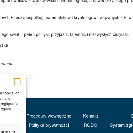
spółpracowników z czasów walki o niepodległość, a nawet przyszłego p
rów II Rzeczypospolitej, matematyków i kryptologów związanych z Bit
ego świat – pełen polityki, przyjaźni, tajemnic i niezwykłych biografii.
wska
ommons.
ki cookie, do
a na te
rzeglądania
e zgody
Procedury wewnętrzne
Kontakt
Polityka prywatności
RODO
System zgł
ferencje