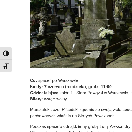
Toggle High Contrast
Toggle Font size
Co:
spacer po Warszawie
Kiedy: 7 czerwca (niedziela), godz. 11:00
Gdzie:
Miejsce zbiórki – Stare Powązki w Warszawie, 
Bilety:
wstęp wolny
Marszałek Józef Piłsudski zgodnie ze swoją wolą spocz
pochowanych właśnie na Starych Powązkach.
Podczas spaceru odnajdziemy groby żony Aleksandry o