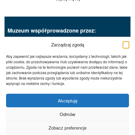
Muzeum współprowadzone przez:
Zarządzaj zgodą
Aby zapewnić jak najlepsze wrażenia, korzystamy z technologii, takich jak
pliki cookie, do przechowywania i/lub uzyskiwania dostępu do informacji o
urządzeniu. Zgoda na te technologie pozwoli nam przetwarzać dane, takie
jak zachowanie podczas przeglądania lub unikalne identyfikatory na tej
Procedury wewnętrzne
RODO
stronie. Brak wyrażenia zgody lub wycofanie zgody może niekorzystnie
Polityka prywatności
Deklaracja dostępności
wpłynąć na niektóre cechy i funkcje.
Kontakt
System zgłoszeń wewnętrznych sygnalistów
Akceptuję
Odmów
Zobacz preferencje
Copyrights 2026, Muzeum Józefa Piłsudskiego w Sulejówku.