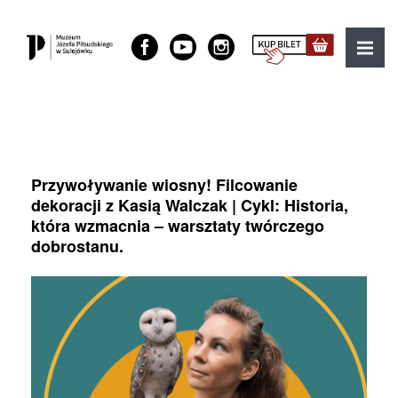
Muzeum Józefa Piłsudskiego w Sulejówku
MENU
Przywoływanie wiosny! Filcowanie
dekoracji z Kasią Walczak | Cykl: Historia,
która wzmacnia – warsztaty twórczego
dobrostanu.