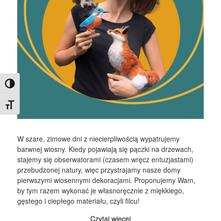
Toggle High Contrast
Toggle Font size
W szare, zimowe dni z niecierpliwością wypatrujemy
barwnej wiosny. Kiedy pojawiają się pączki na drzewach,
stajemy się obserwatorami (czasem wręcz entuzjastami)
przebudzonej natury, więc przystrajamy nasze domy
pierwszymi wiosennymi dekoracjami. Proponujemy Wam,
by tym razem wykonać je własnoręcznie z miękkiego,
gęstego i ciepłego materiału, czyli filcu!
Czytaj więcej