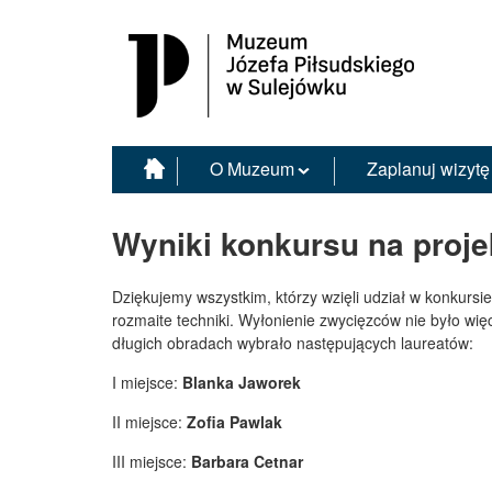
Muzeum Józefa Piłsudskiego w Sulejówku
O Muzeum
Zaplanuj wizytę
Wyniki konkursu na projek
Dziękujemy wszystkim, którzy wzięli udział w konkursi
rozmaite techniki. Wyłonienie zwycięzców nie było wi
długich obradach wybrało następujących laureatów:
I miejsce:
Blanka Jaworek
II miejsce:
Zofia Pawlak
III miejsce:
Barbara Cetnar