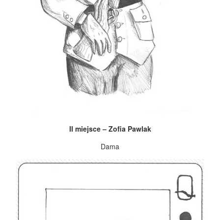
II miejsce – Zofia Pawlak
Dama