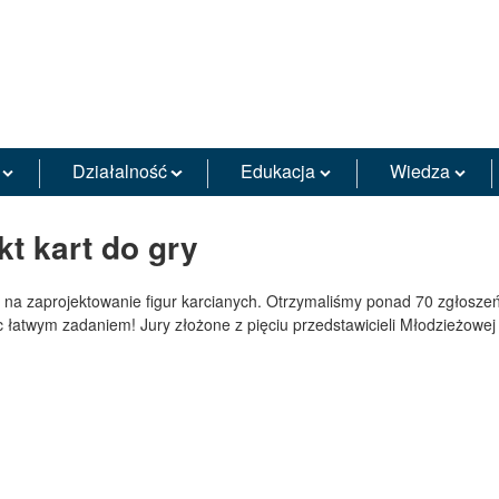
Działalność
Edukacja
Wiedza
t kart do gry
e na zaprojektowanie figur karcianych. Otrzymaliśmy ponad 70 zgłoszeń
ęc łatwym zadaniem! Jury złożone z pięciu przedstawicieli Młodzieżo