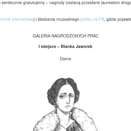
 serdecznie gratulujemy – nagrody zostaną przesłane laureatom drog
stronie internetowe
j i śledzenia muzealnego
profilu na FB
, gdzie pojaw
GALERIA NAGRODZONYCH PRAC
I miejsce – Blanka Jaworek
Dama