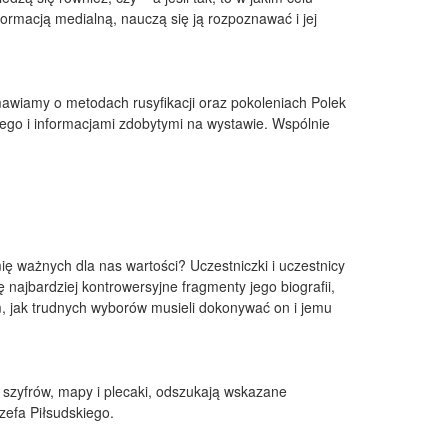
formacją medialną, nauczą się ją rozpoznawać i jej
mawiamy o metodach rusyfikacji oraz pokoleniach Polek
iego i informacjami zdobytymi na wystawie. Wspólnie
ę ważnych dla nas wartości? Uczestniczki i uczestnicy
 najbardziej kontrowersyjne fragmenty jego biografii,
m, jak trudnych wyborów musieli dokonywać on i jemu
 szyfrów, mapy i plecaki, odszukają wskazane
zefa Piłsudskiego.