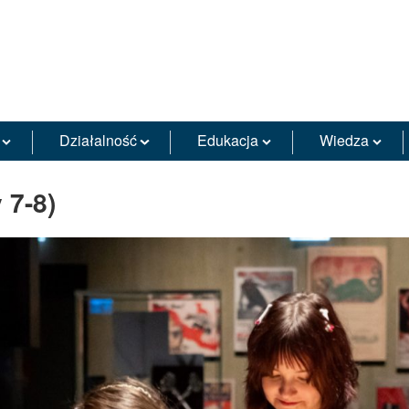
Działalność
Edukacja
Wiedza
 7-8)