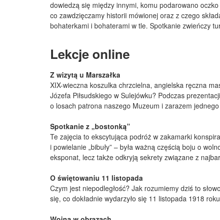
dowiedzą się między innymi, komu podarowano oczko w
co zawdzięczamy historii mówionej oraz z czego składa
bohaterkami i bohaterami w tle. Spotkanie zwieńczy tur
Lekcje online
Z wizytą u Marszałka
XIX-wieczna koszulka chrzcielna, angielska ręczna mas
Józefa Piłsudskiego w Sulejówku? Podczas prezentacj
o losach patrona naszego Muzeum i zarazem jednego z 
Spotkanie z „bostonką”
Te zajęcia to ekscytująca podróż w zakamarki konspira
i powielanie „bibuły” – była ważną częścią boju o wol
eksponat, lecz także odkryją sekrety związane z najbard
O świętowaniu 11 listopada
Czym jest niepodległość? Jak rozumiemy dziś to słowo
się, co dokładnie wydarzyło się 11 listopada 1918 rok
Wojna w obrazach