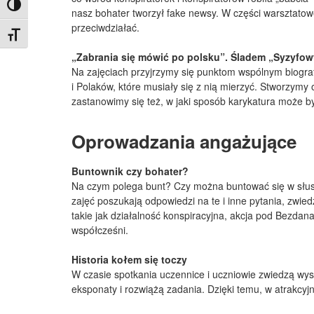
Toggle High Contrast
nasz bohater tworzył fake newsy. W części warsztatowe
przeciwdziałać.
Toggle Font size
„Zabrania się mówić po polsku”. Śladem „Syzyfow
Na zajęciach przyjrzymy się punktom wspólnym biograf
i Polaków, które musiały się z nią mierzyć. Stworzymy
zastanowimy się też, w jaki sposób karykatura może by
Oprowadzania angażujące
Buntownik czy bohater?
Na czym polega bunt? Czy można buntować się w słuszn
zajęć poszukają odpowiedzi na te i inne pytania, zwie
takie jak działalność konspiracyjna, akcja pod Bezda
współcześni.
Historia kołem się toczy
W czasie spotkania uczennice i uczniowie zwiedzą wy
eksponaty i rozwiążą zadania. Dzięki temu, w atrakcyj