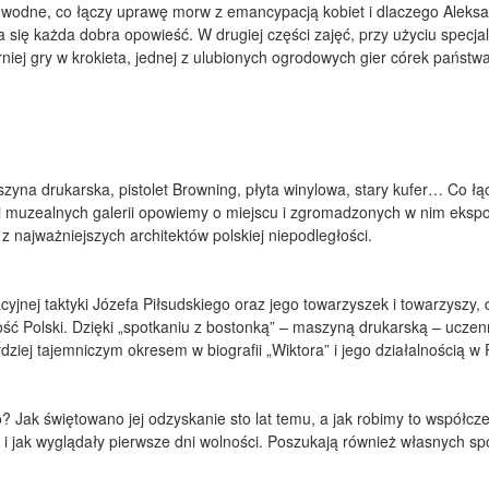
odne, co łączy uprawę morw z emancypacją kobiet i dlaczego Aleksand
 się każda dobra opowieść. W drugiej części zajęć, przy użyciu specja
niej gry w krokieta, jednej z ulubionych ogrodowych gier córek państwa
zyna drukarska, pistolet Browning, płyta winylowa, stary kufer… Co ł
i muzealnych galerii opowiemy o miejscu i zgromadzonych w nim ekspon
najważniejszych architektów polskiej niepodległości.
cyjnej taktyki Józefa Piłsudskiego oraz jego towarzyszek i towarzyszy
ność Polski. Dzięki „spotkaniu z bostonką” – maszyną drukarską – uczen
ziej tajemniczym okresem w biografii „Wiktora” i jego działalnością w Po
? Jak świętowano jej odzyskanie sto lat temu, a jak robimy to współc
u i jak wyglądały pierwsze dni wolności. Poszukają również własnych s