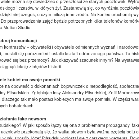
 wiele można się dowiedzieć o przeszłości ze starych pocztówek. Wytrop
dskiego i czasów, w których żył. Zastanowią się, co wyróżnia pocztówkę
 dzięki niej czegoś, o czym milczą inne źródła. Na koniec uruchomią w
ej. Do przeprowadzenia zajęć będzie potrzebnych kilka telefonów komó
p Motion Studio.
obrej komunikacji
kontrastów – obywatelki i obywatele odmiennych wyznań i narodowości
, musieli się porozumieć i ustalić kształt odrodzonego państwa. Ta his
kować się bez przemocy? Jak okazywać szacunek innym? Na wystawie u
ągnąć lekcję z błędów historii.
wiele kobiet ma swoje pomniki
ce na opowieść o dokonaniach bojowniczek o niepodległość, społecznic
y Piłsudskich. Zgłębiając losy Aleksandry Piłsudskiej, Zofii Moraczewsk
, dlaczego tak mało postaci kobiecych ma swoje pomniki. W części warsz
nych bohaterkach.
działania fake newsom
udskiego? W jaki sposób łączy się ona z problemami propagandy, fake
czniowie przekonają się, że walka słowem była ważną częścią boju o n
i w jaki sposób Józef Piłsudski wydostał się z carskiego więzienia. Dowie