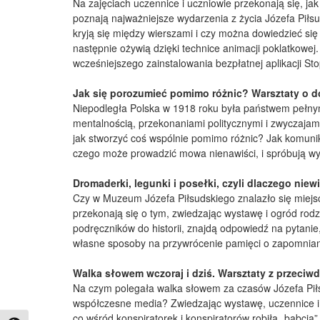
Na zajęciach uczennice i uczniowie przekonają się, jak
poznają najważniejsze wydarzenia z życia Józefa Piłsu
kryją się między wierszami i czy można dowiedzieć się
następnie ożywią dzięki technice animacji poklatkow
wcześniejszego zainstalowania bezpłatnej aplikacji Sto
Jak się porozumieć pomimo różnic? Warsztaty o d
Niepodległa Polska w 1918 roku była państwem pełnym 
mentalnością, przekonaniami politycznymi i zwyczajami
jak stworzyć coś wspólnie pomimo różnic? Jak komuni
czego może prowadzić mowa nienawiści, i spróbują wyci
Dromaderki, legunki i posełki, czyli dlaczego nie
Czy w Muzeum Józefa Piłsudskiego znalazło się miejs
przekonają się o tym, zwiedzając wystawę i ogród rodzin
podręczników do historii, znajdą odpowiedź na pytanie
własne sposoby na przywrócenie pamięci o zapomnia
Walka słowem wczoraj i dziś. Warsztaty z przeciw
Na czym polegała walka słowem za czasów Józefa Piłs
współczesne media? Zwiedzając wystawę, uczennice i u
co wśród konspiratorek i konspiratorów robiła „babcia” 