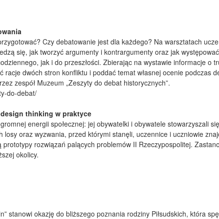
owania
przygotować? Czy debatowanie jest dla każdego? Na warsztatach uczen
dzą się, jak tworzyć argumenty i kontrargumenty oraz jak występować
odziennego, jak i do przeszłości. Zbierając na wystawie informacje o t
 racje dwóch stron konfliktu i poddać temat własnej ocenie podczas d
rzez zespół Muzeum „Zeszyty do debat historycznych”.
ty-do-debat/
 design thinking w praktyce
romnej energii społecznej: jej obywatelki i obywatele stowarzyszali się
h losy oraz wyzwania, przed którymi stanęli, uczennice i uczniowie zna
ą prototypy rozwiązań palących problemów II Rzeczypospolitej. Zasta
szej okolicy.
” stanowi okazję do bliższego poznania rodziny Piłsudskich, która spę