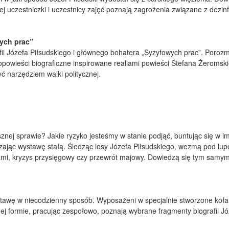
j uczestniczki i uczestnicy zajęć poznają zagrożenia związane z dezin
ych prac”
ii Józefa Piłsudskiego i głównego bohatera „Syzyfowych prac”. Poroz
 opowieści biograficzne inspirowane realiami powieści Stefana Żeromsk
ć narzędziem walki politycznej.
ej sprawie? Jakie ryzyko jesteśmy w stanie podjąć, buntując się w imi
dzając wystawę stałą. Śledząc losy Józefa Piłsudskiego, wezmą pod lupę
nami, kryzys przysięgowy czy przewrót majowy. Dowiedzą się tym samy
stawę w niecodzienny sposób. Wyposażeni w specjalnie stworzone koła
nej formie, pracując zespołowo, poznają wybrane fragmenty biografii Jó