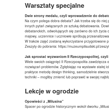
Warsztaty specjalne
Dwie strony medalu, czyli wprowadzenie do debat
Na czym polega dobra debata? Jak trzeba się do niej 
innych pytań związanych ze sztuką debatowania. Dowie
debatanckich, odwołujących się zarówno do ich życia c
majowy, uczennice i uczniowie spróbują przeanalizować
W trakcie zajęć zostaną wykorzystane przygotowane p
Zeszyty do pobrania: https://muzeumpilsudski.pl/zeszy
Jak sprostać wyzwaniom II Rzeczypospolitej, czyli
Wiele swoich osiągnięć II Rzeczpospolita zawdzięcza og
rozwiązań problemów. Zgłębiając na wystawie stałej ic
praktyce metodę design thinking, samodzielnie stworz
techniki – mogliby zmienić lub poprawić w swojej najbliż
Lekcje w ogrodzie
Opowieści z „Milusina”
Spacer po ogrodzie historycznym wokół dworku „Milusin