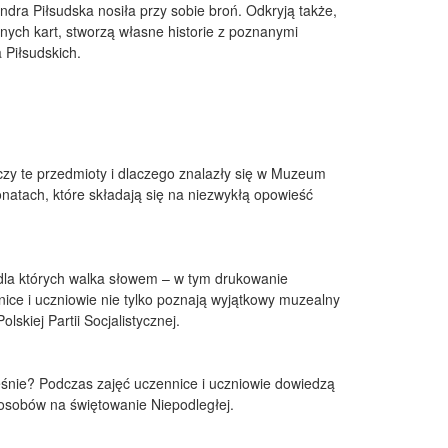
ra Piłsudska nosiła przy sobie broń. Odkryją także,
lnych kart, stworzą własne historie z poznanymi
 Piłsudskich.
ączy te przedmioty i dlaczego znalazły się w Muzeum
atach, które składają się na niezwykłą opowieść
, dla których walka słowem – w tym drukowanie
nice i uczniowie nie tylko poznają wyjątkowy muzealny
lskiej Partii Socjalistycznej.
ześnie? Podczas zajęć uczennice i uczniowie dowiedzą
posobów na świętowanie Niepodległej.