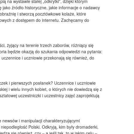
ią na wystawie stałej „odkrytki”, dzięki którym
 jako źródło historyczne, jakie informacje o nadawcy
yobraźnię i stworzą pocztówkowe kolaże, które
rkowych z dostępem do internetu. Zachęcamy do
, żyjący na terenie trzech zaborów, różniący się
toria będzie okazją do szukania odpowiedzi na pytania:
czennice i uczniowie przekonają się również, do
zek i pierwszych posłanek? Uczennice i uczniowie
iej i wielu innych kobiet, o których nie dowiedzą się z
tatowej uczestniczki i uczestnicy zajęć zaprojektują
 newsów i manipulacji charakteryzującymi
iepodległość Polski. Odkryją, kim były dromaderki,
dzą się również, czy – a jeśli tak, to w jakim celu –