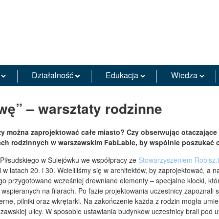
Działalność
Edukacja
Wiedza
ę” – warsztaty rodzinne
zy można zaprojektować całe miasto? Czy obserwując otaczające
tach rodzinnych w warszawskim FabLabie, by wspólnie poszukać o
Piłsudskiego w Sulejówku we współpracy ze
Stowarzyszeniem Robisz.
w latach 20. i 30. Wcieliliśmy się w architektów, by zaprojektować, a
o przygotowane wcześniej drewniane elementy – specjalne klocki, któ
wspieranych na filarach. Po fazie projektowania uczestnicy zapoznali 
rne, pilniki oraz wkrętarki. Na zakończenie każda z rodzin mogła umieś
zawskiej ulicy. W sposobie ustawiania budynków uczestnicy brali pod u