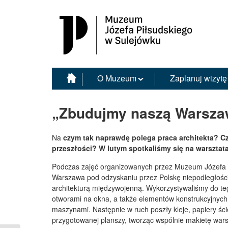
Muzeum Józefa Piłsudskiego w Sulejówku
O Muzeum
Zaplanuj wizytę
„Zbudujmy naszą Warszaw
Na
czym tak naprawdę polega praca architekta? C
przeszłości? W lutym spotkaliśmy się na warszta
Podczas zajęć organizowanych przez Muzeum Józefa 
Warszawa pod odzyskaniu przez Polskę niepodległości 
architekturą międzywojenną. Wykorzystywaliśmy do teg
otworami na okna, a także elementów konstrukcyjnych 
maszynami. Następnie w ruch poszły kleje, papiery ście
przygotowanej planszy, tworząc wspólnie makietę wars