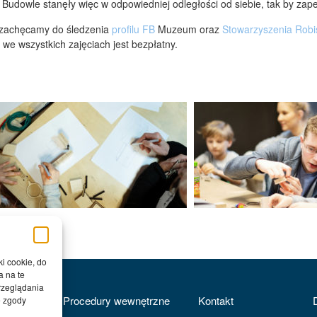
udowle stanęły więc w odpowiedniej odległości od siebie, tak by zapewn
 zachęcamy do śledzenia
profilu FB
Muzeum oraz
Stowarzyszenia Robi
 we wszystkich zajęciach jest bezpłatny.
ki cookie, do
a na te
rzeglądania
Procedury wewnętrzne
Kontakt
e zgody