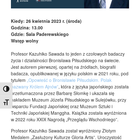
Kiedy: 26 kwietnia 2023 r. (środa)
Godzina: 13.00
Gdzie: Sala Paderewskiego
Wstęp wolny
Profesor Kazuhiko Sawada to jeden z czołowych badaczy
życia i działalności Bronisława Piłsudskiego na świecie.
Jest autorem pierwszej, opartej na źródłach, biografii
badacza, opublikowanej w języku polskim w 2021 roku, pod
tytułem
„Opowieść o Bronisławie Piłsudskim. Polak
nazwany Królem Ajnów”
, która z języka japońskiego została
Toggle High Contrast
przetłumaczona przez Barbarę Słomkę i ukazała się
nakładem Muzeum Józefa Piłsudskiego w Sulejówku, przy
Toggle Font size
wsparciu Fundacji Japońskiej oraz Muzeum Sztuki i
Techniki Japońskiej Manggha. Książka została wyróżniona
w 2022 roku XXIX Nagrodą „Przeglądu Wschodniego”.
Profesor Kazuhiko Sawada został wyróżniony Złotym
Medalem „Zasłużony Kulturze Gloria Artis”. Uroczystość