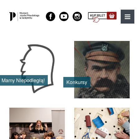
Muzeum Józefa Piłsudskiego w Sulejówku
MENU
Mamy Niepodległą!
Konkursy