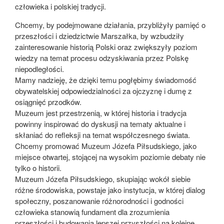
człowieka i polskiej tradycji.
Chcemy, by podejmowane działania, przybliżyły pamięć o
przeszłości i dziedzictwie Marszałka, by wzbudziły
zainteresowanie historią Polski oraz zwiększyły poziom
wiedzy na temat procesu odzyskiwania przez Polskę
niepodległości.
Mamy nadzieję, że dzięki temu pogłębimy świadomość
obywatelskiej odpowiedzialności za ojczyznę i dumę z
osiągnięć przodków.
Muzeum jest przestrzenią, w której historia i tradycja
powinny inspirować do dyskusji na tematy aktualne i
skłaniać do refleksji na temat współczesnego świata.
Chcemy promować Muzeum Józefa Piłsudskiego, jako
miejsce otwartej, stojącej na wysokim poziomie debaty nie
tylko o historii.
Muzeum Józefa Piłsudskiego, skupiając wokół siebie
różne środowiska, powstaje jako instytucja, w której dialog
społeczny, poszanowanie różnorodności i godności
człowieka stanowią fundament dla zrozumienia
przeszłości i budowania lepszej przyszłości na kolejne