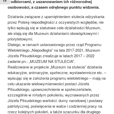
Toggle Font size
z odbiorcami, z uszanowaniem ich różnorodnej
osobowości, a czasem odrębnego punktu widzenia.
Działania związane z upamiętnieniem stulecia odzyskania
przez Polskę niepodległości z oczywistych względów, nie
tylko wpisują się w statutowe cele działalności Muzeum,
ale stają się dla Muzeum działaniami obowiązkowymi i
priorytetowymi.
Dlatego, w ramach ustanowionego przez rząd Programu
Wieloletniego „Niepodległa” na lata 2017-2021, Muzeum
Józefa Piłsudskiego zrealizuje w latach 2017 – 2022
zadanie pn.: „MUZEUM NA STULECIA”.
Realizowane w projekcie „Muzeum na stulecia” działania
edukacyjne, animacyjne, społeczne, wystawiennicze etc. –
wpisując się w założenia programu wieloletniego – mają na
celu ukazanie wielowymiarowości postaci Józefa
Piłsudskiego, upowszechnienie w społeczeństwie,
szczególnie w młodym pokoleniu, wyznawanych przez
Józefa Piłsudskiego wartości: dumy narodowej i postawy
patriotycznej, poświęcenia w walce i codziennej pracy na
rzecz kolejnych pokoleń, a także szacunku dla drugiego